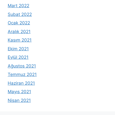
Mart 2022
Şubat 2022
Ocak 2022
Aralık 2021
Kasım 2021
Ekim 2021
Eylül 2021
Ağustos 2021
Temmuz 2021
Haziran 2021
Mayıs 2021
Nisan 2021