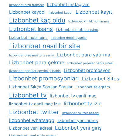
lizbonbet instagram
lizbonbet hızlı transfer
Lizbonbet kayıt
Lizbonbet kaydol
lizbonbet kaydı
Lizbonbet kaç oldu
lizbonbet kimlik numaranız
Lizbonbet lisans
Lizbonbet mobil casino
Lizbonbet mobil giriş
lizbonbet mobil oyunlar
Lizbonbet nasıl bir site
Lizbonbet para yatırma
lizbonbet olağanüstü tasarım
Lizbonbet para çekme
lizbonbet popüler bahis sitesi
Lizbonbet promosyon
lizbonbet popüler çevrimiçi bahis
Lizbonbet promosyonları
Lizbonbet Sitesi
Lizbonbet Sıkça Sorulan Sorular
lizbonbet telegram
Lizbonbet tv
lizbonbet tv canli maç
lizbonbet tv izle
lizbonbet tv canli maç izle
Lizbonbet twitter
lizbonbet twitter hesabı
lizbonbet whatsapp
lizbonbet yeni adres
Lizbonbet yeni giriş
Lizbonbet yeni adresi
Lizbonbet yeni giriş adresi