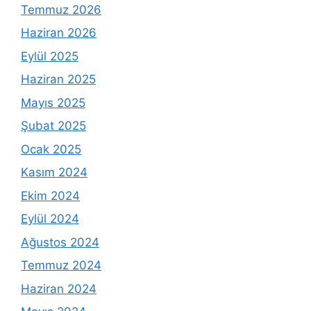
Temmuz 2026
Haziran 2026
Eylül 2025
Haziran 2025
Mayıs 2025
Şubat 2025
Ocak 2025
Kasım 2024
Ekim 2024
Eylül 2024
Ağustos 2024
Temmuz 2024
Haziran 2024