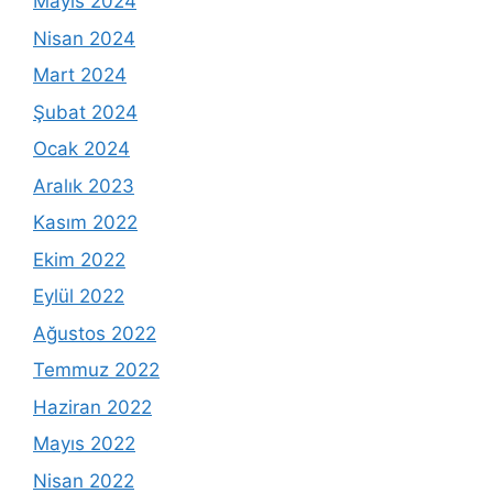
Mayıs 2024
Nisan 2024
Mart 2024
Şubat 2024
Ocak 2024
Aralık 2023
Kasım 2022
Ekim 2022
Eylül 2022
Ağustos 2022
Temmuz 2022
Haziran 2022
Mayıs 2022
Nisan 2022