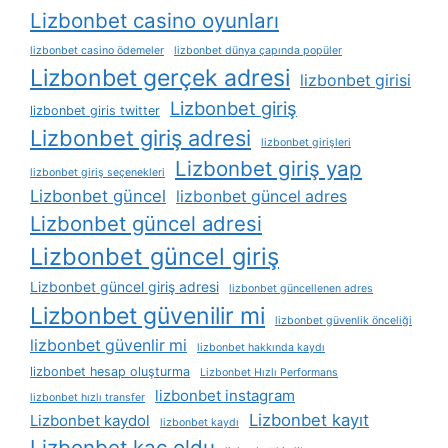
Lizbonbet casino oyunları
lizbonbet casino ödemeler
lizbonbet dünya çapında popüler
Lizbonbet gerçek adresi
lizbonbet girisi
Lizbonbet giriş
lizbonbet giris twitter
Lizbonbet giriş adresi
lizbonbet girişleri
Lizbonbet giriş yap
lizbonbet giriş seçenekleri
Lizbonbet güncel
lizbonbet güncel adres
Lizbonbet güncel adresi
Lizbonbet güncel giriş
Lizbonbet güncel giriş adresi
lizbonbet güncellenen adres
Lizbonbet güvenilir mi
lizbonbet güvenlik önceliği
lizbonbet güvenlir mi
lizbonbet hakkında kaydı
lizbonbet hesap oluşturma
Lizbonbet Hızlı Performans
lizbonbet instagram
lizbonbet hızlı transfer
Lizbonbet kayıt
Lizbonbet kaydol
lizbonbet kaydı
Lizbonbet kaç oldu