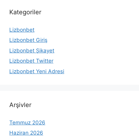
Kategoriler
Lizbonbet
Lizbonbet Giriş
Lizbonbet Şikayet
Lizbonbet Twitter
Lizbonbet Yeni Adresi
Arşivler
Temmuz 2026
Haziran 2026