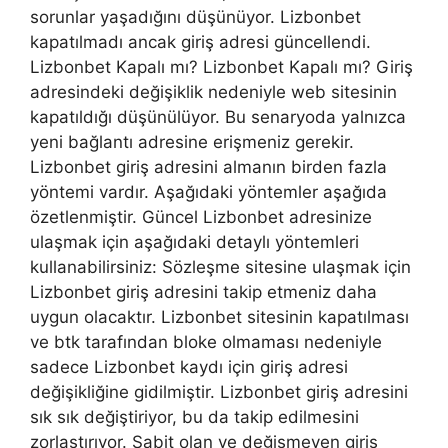
sorunlar yaşadığını düşünüyor. Lizbonbet
kapatılmadı ancak giriş adresi güncellendi.
Lizbonbet Kapalı mı? Lizbonbet Kapalı mı? Giriş
adresindeki değişiklik nedeniyle web sitesinin
kapatıldığı düşünülüyor. Bu senaryoda yalnızca
yeni bağlantı adresine erişmeniz gerekir.
Lizbonbet giriş adresini almanın birden fazla
yöntemi vardır. Aşağıdaki yöntemler aşağıda
özetlenmiştir. Güncel Lizbonbet adresinize
ulaşmak için aşağıdaki detaylı yöntemleri
kullanabilirsiniz: Sözleşme sitesine ulaşmak için
Lizbonbet giriş adresini takip etmeniz daha
uygun olacaktır. Lizbonbet sitesinin kapatılması
ve btk tarafından bloke olmaması nedeniyle
sadece Lizbonbet kaydı için giriş adresi
değişikliğine gidilmiştir. Lizbonbet giriş adresini
sık sık değiştiriyor, bu da takip edilmesini
zorlaştırıyor. Sabit olan ve değişmeyen giriş