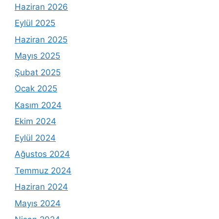
Haziran 2026
Eylül 2025
Haziran 2025
Mayıs 2025
Şubat 2025
Ocak 2025
Kasım 2024
Ekim 2024
Eylül 2024
Ağustos 2024
Temmuz 2024
Haziran 2024
Mayıs 2024