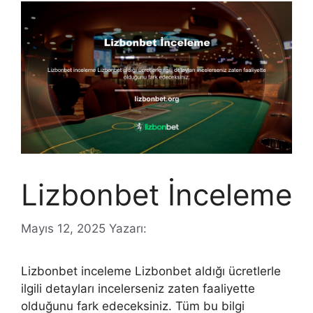
Lizbonbet İnceleme
Mayıs 12, 2025
Yazarı:
Lizbonbet inceleme Lizbonbet aldığı ücretlerle
ilgili detayları incelerseniz zaten faaliyette
olduğunu fark edeceksiniz. Tüm bu bilgi