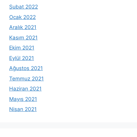
Şubat 2022
Ocak 2022
Aralık 2021
Kasım 2021
Ekim 2021
Eylül 2021
Ağustos 2021
Temmuz 2021
Haziran 2021
Mayıs 2021
Nisan 2021