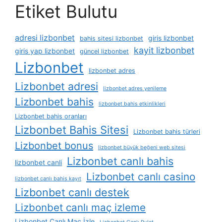
Etiket Bulutu
adresi lizbonbet
giris lizbonbet
bahis sitesi lizbonbet
kayit lizbonbet
giris yap lizbonbet
güncel lizbonbet
Lizbonbet
lizbonbet adres
Lizbonbet adresi
lizbonbet adres yenileme
Lizbonbet bahis
lizbonbet bahis etkinlikleri
Lizbonbet bahis oranları
Lizbonbet Bahis Sitesi
Lizbonbet bahis türleri
Lizbonbet bonus
lizbonbet büyük beğeni web sitesi
Lizbonbet canlı bahis
lizbonbet canli
Lizbonbet canlı casino
lizbonbet canlı bahis kayıt
Lizbonbet canlı destek
Lizbonbet canlı maç izleme
Lizbonbet Canlı Maç İzle