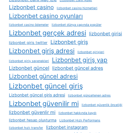
Lizbonbet Canlı Rulet
Lizbonbet casino
lizbonbet casino hizmetleri
Lizbonbet casino oyunları
lizbonbet casino ödemeler
lizbonbet dünya çapında popüler
Lizbonbet gerçek adresi
lizbonbet girisi
Lizbonbet giriş
lizbonbet giris twitter
Lizbonbet giriş adresi
lizbonbet girişleri
Lizbonbet giriş yap
lizbonbet giriş seçenekleri
Lizbonbet güncel
lizbonbet güncel adres
Lizbonbet güncel adresi
Lizbonbet güncel giriş
Lizbonbet güncel giriş adresi
lizbonbet güncellenen adres
Lizbonbet güvenilir mi
lizbonbet güvenlik önceliği
lizbonbet güvenlir mi
lizbonbet hakkında kaydı
lizbonbet hesap oluşturma
Lizbonbet Hızlı Performans
lizbonbet instagram
lizbonbet hızlı transfer