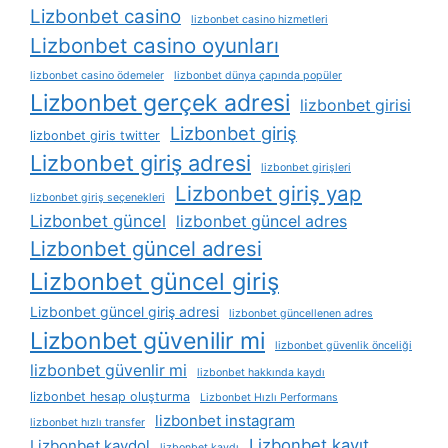
Lizbonbet casino
lizbonbet casino hizmetleri
Lizbonbet casino oyunları
lizbonbet casino ödemeler
lizbonbet dünya çapında popüler
Lizbonbet gerçek adresi
lizbonbet girisi
Lizbonbet giriş
lizbonbet giris twitter
Lizbonbet giriş adresi
lizbonbet girişleri
Lizbonbet giriş yap
lizbonbet giriş seçenekleri
Lizbonbet güncel
lizbonbet güncel adres
Lizbonbet güncel adresi
Lizbonbet güncel giriş
Lizbonbet güncel giriş adresi
lizbonbet güncellenen adres
Lizbonbet güvenilir mi
lizbonbet güvenlik önceliği
lizbonbet güvenlir mi
lizbonbet hakkında kaydı
lizbonbet hesap oluşturma
Lizbonbet Hızlı Performans
lizbonbet instagram
lizbonbet hızlı transfer
Lizbonbet kayıt
Lizbonbet kaydol
lizbonbet kaydı