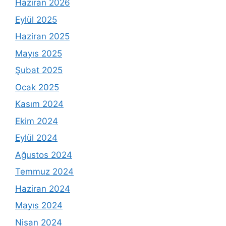
Haziran 2026
Eylül 2025
Haziran 2025
Mayıs 2025
Şubat 2025
Ocak 2025
Kasım 2024
Ekim 2024
Eylül 2024
Ağustos 2024
Temmuz 2024
Haziran 2024
Mayıs 2024
Nisan 2024