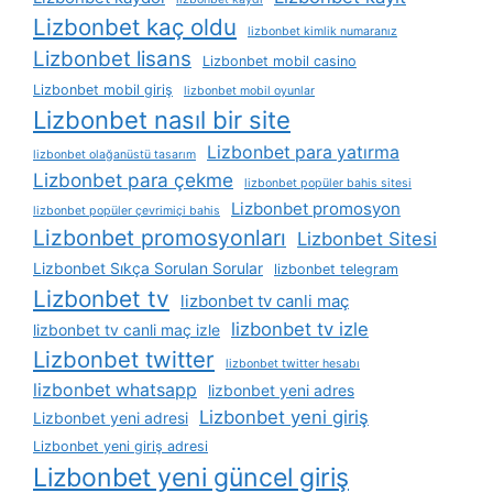
Lizbonbet kaç oldu
lizbonbet kimlik numaranız
Lizbonbet lisans
Lizbonbet mobil casino
Lizbonbet mobil giriş
lizbonbet mobil oyunlar
Lizbonbet nasıl bir site
Lizbonbet para yatırma
lizbonbet olağanüstü tasarım
Lizbonbet para çekme
lizbonbet popüler bahis sitesi
Lizbonbet promosyon
lizbonbet popüler çevrimiçi bahis
Lizbonbet promosyonları
Lizbonbet Sitesi
Lizbonbet Sıkça Sorulan Sorular
lizbonbet telegram
Lizbonbet tv
lizbonbet tv canli maç
lizbonbet tv izle
lizbonbet tv canli maç izle
Lizbonbet twitter
lizbonbet twitter hesabı
lizbonbet whatsapp
lizbonbet yeni adres
Lizbonbet yeni giriş
Lizbonbet yeni adresi
Lizbonbet yeni giriş adresi
Lizbonbet yeni güncel giriş