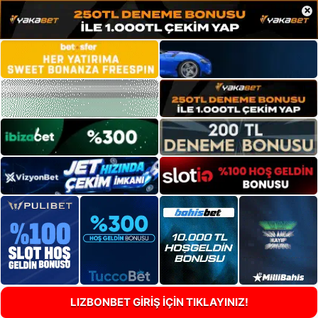
×
LIZBONBET GİRİŞ İÇİN TIKLAYINIZ!