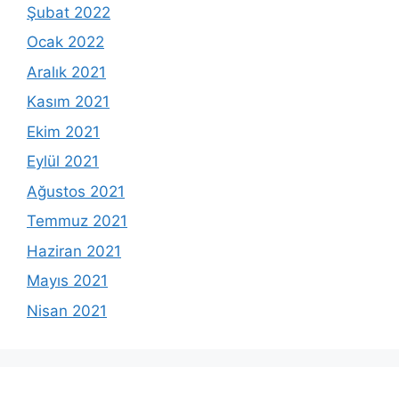
Şubat 2022
Ocak 2022
Aralık 2021
Kasım 2021
Ekim 2021
Eylül 2021
Ağustos 2021
Temmuz 2021
Haziran 2021
Mayıs 2021
Nisan 2021