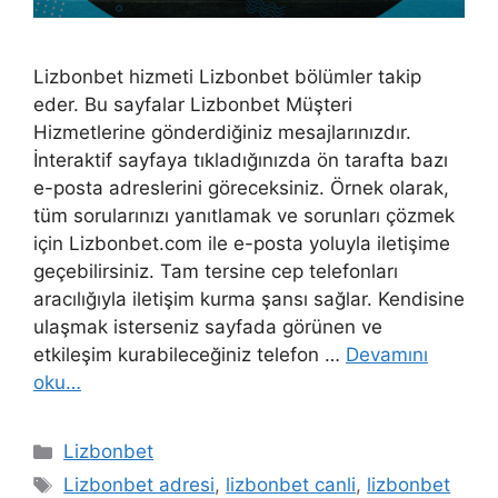
Lizbonbet hizmeti Lizbonbet bölümler takip
eder. Bu sayfalar Lizbonbet Müşteri
Hizmetlerine gönderdiğiniz mesajlarınızdır.
İnteraktif sayfaya tıkladığınızda ön tarafta bazı
e-posta adreslerini göreceksiniz. Örnek olarak,
tüm sorularınızı yanıtlamak ve sorunları çözmek
için Lizbonbet.com ile e-posta yoluyla iletişime
geçebilirsiniz. Tam tersine cep telefonları
aracılığıyla iletişim kurma şansı sağlar. Kendisine
ulaşmak isterseniz sayfada görünen ve
etkileşim kurabileceğiniz telefon …
Devamını
oku…
Kategoriler
Lizbonbet
Etiketler
Lizbonbet adresi
,
lizbonbet canli
,
lizbonbet