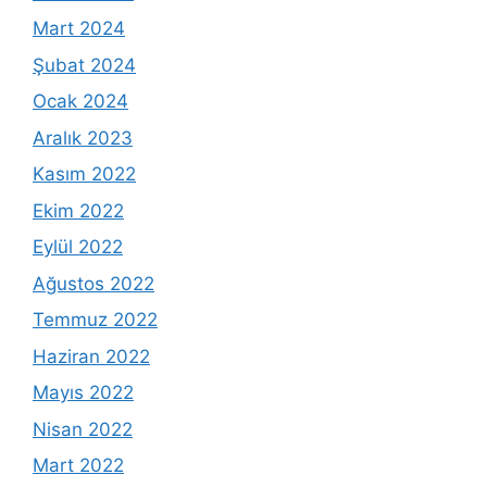
Mart 2024
Şubat 2024
Ocak 2024
Aralık 2023
Kasım 2022
Ekim 2022
Eylül 2022
Ağustos 2022
Temmuz 2022
Haziran 2022
Mayıs 2022
Nisan 2022
Mart 2022