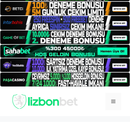
İçeriğe
atla
Menü