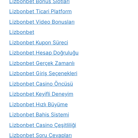
Lizbonbet Bonus Slotları
Lizbonbet Ticari Platform
Lizbonbet Video Bonusları
Lizbonbet
Lizbonbet Kupon Süreci
Lizbonbet Hesap Doğruluğu
Lizbonbet Gerçek Zamanlı
Lizbonbet Giriş Seçenekleri
Lizbonbet Casino Öncüsü
Lizbonbet Keyifli Deneyim
Lizbonbet Hızlı Büyüme
Lizbonbet Bahis Sistemi
Lizbonbet Casino Çeşitliliği
Lizbonbet Soru Cevapları