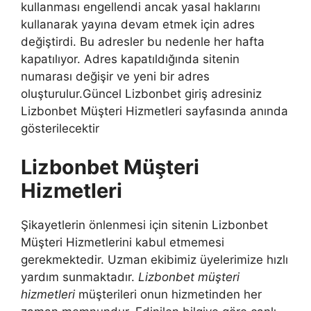
kullanması engellendi ancak yasal haklarını
kullanarak yayına devam etmek için adres
değiştirdi. Bu adresler bu nedenle her hafta
kapatılıyor. Adres kapatıldığında sitenin
numarası değişir ve yeni bir adres
oluşturulur.Güncel Lizbonbet giriş adresiniz
Lizbonbet Müşteri Hizmetleri sayfasında anında
gösterilecektir
Lizbonbet Müşteri
Hizmetleri
Şikayetlerin önlenmesi için sitenin Lizbonbet
Müşteri Hizmetlerini kabul etmemesi
gerekmektedir. Uzman ekibimiz üyelerimize hızlı
yardım sunmaktadır.
Lizbonbet müşteri
hizmetleri
müşterileri onun hizmetinden her