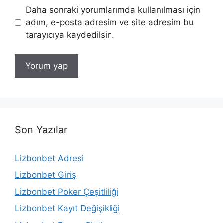
Daha sonraki yorumlarımda kullanılması için
adım, e-posta adresim ve site adresim bu
tarayıcıya kaydedilsin.
Son Yazılar
Lizbonbet Adresi
Lizbonbet Giriş
Lizbonbet Poker Çeşitliliği
Lizbonbet Kayıt Değişikliği