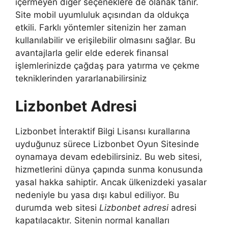
içermeyen diğer seçeneklere de olanak tanır.
Site mobil uyumluluk açısından da oldukça
etkili. Farklı yöntemler sitenizin her zaman
kullanılabilir ve erişilebilir olmasını sağlar. Bu
avantajlarla gelir elde ederek finansal
işlemlerinizde çağdaş para yatırma ve çekme
tekniklerinden yararlanabilirsiniz
Lizbonbet Adresi
Lizbonbet İnteraktif Bilgi Lisansı kurallarına
uyduğunuz sürece Lizbonbet Oyun Sitesinde
oynamaya devam edebilirsiniz. Bu web sitesi,
hizmetlerini dünya çapında sunma konusunda
yasal hakka sahiptir. Ancak ülkenizdeki yasalar
nedeniyle bu yasa dışı kabul ediliyor. Bu
durumda web sitesi
Lizbonbet adresi
adresi
kapatılacaktır. Sitenin normal kanalları