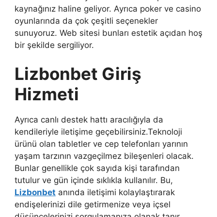
kaynağınız haline geliyor. Ayrıca poker ve casino
oyunlarında da çok çeşitli seçenekler
sunuyoruz. Web sitesi bunları estetik açıdan hoş
bir şekilde sergiliyor.
Lizbonbet Giriş
Hizmeti
Ayrıca canlı destek hattı aracılığıyla da
kendileriyle iletişime geçebilirsiniz.Teknoloji
ürünü olan tabletler ve cep telefonları yarının
yaşam tarzının vazgeçilmez bileşenleri olacak.
Bunlar genellikle çok sayıda kişi tarafından
tutulur ve gün içinde sıklıkla kullanılır. Bu,
Lizbonbet
anında iletişimi kolaylaştırarak
endişelerinizi dile getirmenize veya içsel
düşüncelerinizi sorgulamanıza olanak tanır.