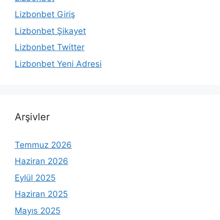
Lizbonbet Giriş
Lizbonbet Şikayet
Lizbonbet Twitter
Lizbonbet Yeni Adresi
Arşivler
Temmuz 2026
Haziran 2026
Eylül 2025
Haziran 2025
Mayıs 2025