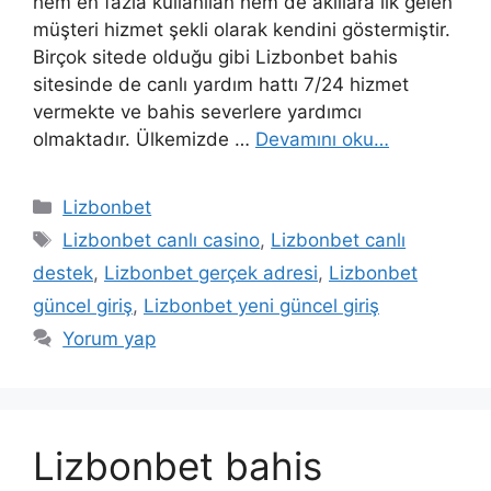
hem en fazla kullanılan hem de akıllara ilk gelen
müşteri hizmet şekli olarak kendini göstermiştir.
Birçok sitede olduğu gibi Lizbonbet bahis
sitesinde de canlı yardım hattı 7/24 hizmet
vermekte ve bahis severlere yardımcı
olmaktadır. Ülkemizde …
Devamını oku…
Kategoriler
Lizbonbet
Etiketler
Lizbonbet canlı casino
,
Lizbonbet canlı
destek
,
Lizbonbet gerçek adresi
,
Lizbonbet
güncel giriş
,
Lizbonbet yeni güncel giriş
Yorum yap
Lizbonbet bahis