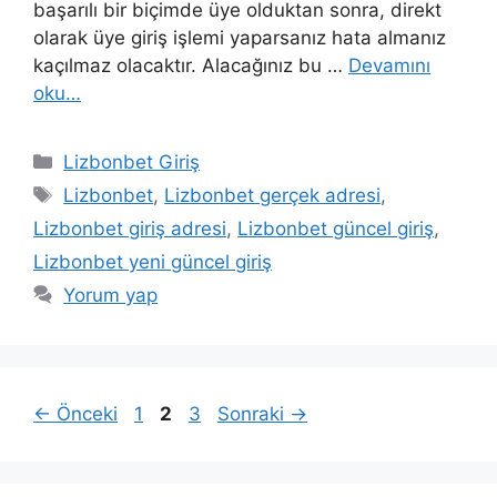
başarılı bir biçimde üye olduktan sonra, direkt
olarak üye giriş işlemi yaparsanız hata almanız
kaçılmaz olacaktır. Alacağınız bu …
Devamını
oku…
Kategoriler
Lizbonbet Giriş
Etiketler
Lizbonbet
,
Lizbonbet gerçek adresi
,
Lizbonbet giriş adresi
,
Lizbonbet güncel giriş
,
Lizbonbet yeni güncel giriş
Yorum yap
Yazı
Sayfa
Sayfa
Sayfa
←
Önceki
1
2
3
Sonraki
→
dolaşımı