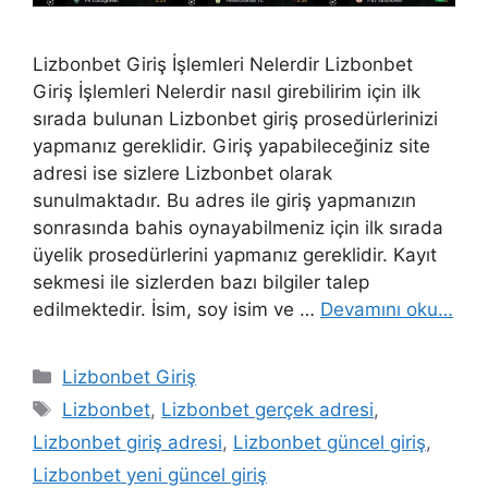
Lizbonbet Giriş İşlemleri Nelerdir Lizbonbet
Giriş İşlemleri Nelerdir nasıl girebilirim için ilk
sırada bulunan Lizbonbet giriş prosedürlerinizi
yapmanız gereklidir. Giriş yapabileceğiniz site
adresi ise sizlere Lizbonbet olarak
sunulmaktadır. Bu adres ile giriş yapmanızın
sonrasında bahis oynayabilmeniz için ilk sırada
üyelik prosedürlerini yapmanız gereklidir. Kayıt
sekmesi ile sizlerden bazı bilgiler talep
edilmektedir. İsim, soy isim ve …
Devamını oku…
Kategoriler
Lizbonbet Giriş
Etiketler
Lizbonbet
,
Lizbonbet gerçek adresi
,
Lizbonbet giriş adresi
,
Lizbonbet güncel giriş
,
Lizbonbet yeni güncel giriş