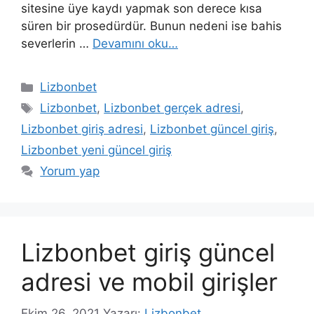
sitesine üye kaydı yapmak son derece kısa
süren bir prosedürdür. Bunun nedeni ise bahis
severlerin …
Devamını oku…
Kategoriler
Lizbonbet
Etiketler
Lizbonbet
,
Lizbonbet gerçek adresi
,
Lizbonbet giriş adresi
,
Lizbonbet güncel giriş
,
Lizbonbet yeni güncel giriş
Yorum yap
Lizbonbet giriş güncel
adresi ve mobil girişler
Ekim 26, 2021
Yazarı:
Lizbonbet