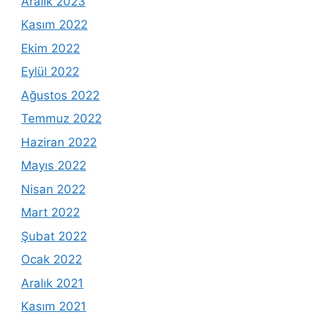
Aralık 2023
Kasım 2022
Ekim 2022
Eylül 2022
Ağustos 2022
Temmuz 2022
Haziran 2022
Mayıs 2022
Nisan 2022
Mart 2022
Şubat 2022
Ocak 2022
Aralık 2021
Kasım 2021