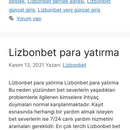
destek
,
Lizbonbet gerçek adresi
,
Lizbonbet
güncel giriş
,
Lizbonbet yeni güncel giriş
Yorum yap
Lizbonbet para yatırma
Kasım 13, 2021
Yazarı:
Lizbonbet
Lizbonbet para yatırma Lizbonbet para yatırma
Bu neden yüzünden bet severlerin yaşadıkları
problemlerle ilgilenen kimselere ihtiyaç
duymaları normal karşılanmaktadır. Kayıt
esnasında herhangi bir yardım almak isteyen
bet severlerin ise 7/24 canlı yardım hizmetini
aramaları gereklidir. En çok tercih Lizbonbet bet