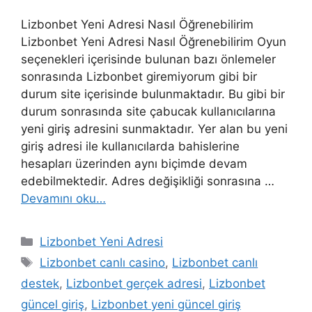
Lizbonbet Yeni Adresi Nasıl Öğrenebilirim
Lizbonbet Yeni Adresi Nasıl Öğrenebilirim Oyun
seçenekleri içerisinde bulunan bazı önlemeler
sonrasında Lizbonbet giremiyorum gibi bir
durum site içerisinde bulunmaktadır. Bu gibi bir
durum sonrasında site çabucak kullanıcılarına
yeni giriş adresini sunmaktadır. Yer alan bu yeni
giriş adresi ile kullanıcılarda bahislerine
hesapları üzerinden aynı biçimde devam
edebilmektedir. Adres değişikliği sonrasına …
Devamını oku…
Kategoriler
Lizbonbet Yeni Adresi
Etiketler
Lizbonbet canlı casino
,
Lizbonbet canlı
destek
,
Lizbonbet gerçek adresi
,
Lizbonbet
güncel giriş
,
Lizbonbet yeni güncel giriş