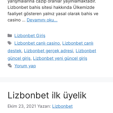
yarışmalarına cazip oranlar yayınlamaktadır.
Lizbonbet bahis sitesi hakkında Ülkemizde
faaliyet gösteren yalnız yasal olarak bahis ve
casino …
Devamını oku…
Kategoriler
Lizbonbet Giriş
Etiketler
Lizbonbet canlı casino
,
Lizbonbet canlı
destek
,
Lizbonbet gerçek adresi
,
Lizbonbet
güncel giriş
,
Lizbonbet yeni güncel giriş
Yorum yap
Lizbonbet ilk üyelik
Ekim 23, 2021
Yazarı:
Lizbonbet