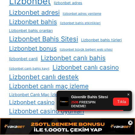
Lizbonbet
lizbonbet adres
Lizbonbet adresi
lizbonbet adres yenileme
Lizbonbet bahis
lizbonbet bahis etkinlikleri
Lizbonbet bahis oranları
Lizbonbet Bahis Sitesi
Lizbonbet bahis türleri
Lizbonbet bonus
lizbonbet büyük beğeni web sitesi
Lizbonbet canlı bahis
lizbonbet canli
Lizbonbet canlı casino
lizbonbet canlı bahis kayıt
Lizbonbet canlı destek
Lizbonbet canlı maç izleme
Lizbonbet Canlı Maç İzle
Lizbonbet Canlı Rulet
Lizbonbet casino
lizbonbet casino hizmetleri
Lizbonbet casino oyunları
lizbonbet casino ödemeler
lizbonbet dünya çapında popüler
×
Lizbonbet gerçek adresi
lizbonbet girisi