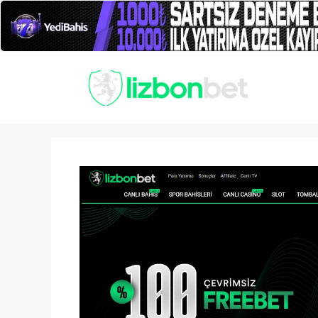
İçeriğe
atla