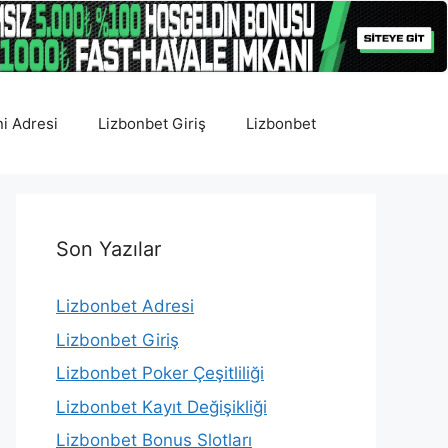
i Adresi
Lizbonbet Giriş
Lizbonbet
Son Yazılar
Lizbonbet Adresi
Lizbonbet Giriş
Lizbonbet Poker Çeşitliliği
Lizbonbet Kayıt Değişikliği
Lizbonbet Bonus Slotları