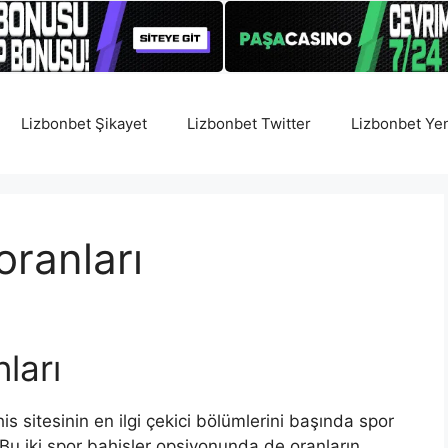
Lizbonbet Şikayet
Lizbonbet Twitter
Lizbonbet Yen
oranları
ları
is sitesinin en ilgi çekici bölümlerini başında spor
. Bu iki spor bahisler opsiyonunda de oranların