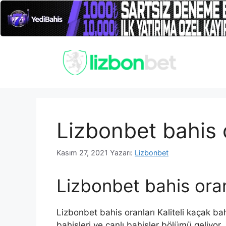
İçeriğe
atla
Lizbonbet bahis 
Kasım 27, 2021
Yazarı:
Lizbonbet
Lizbonbet bahis oran
Lizbonbet bahis oranları Kaliteli kaçak bah
bahisleri ve canlı bahisler bölümü geliyor