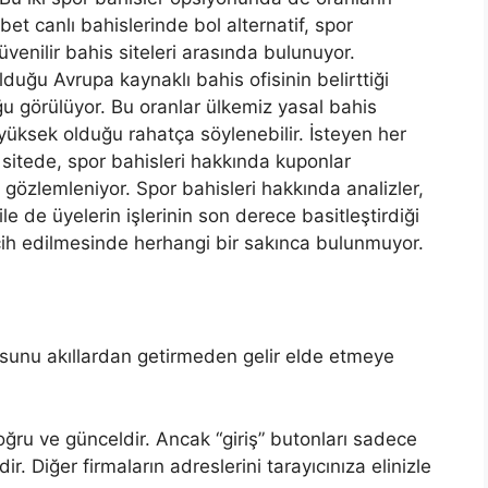
bet canlı bahislerinde bol alternatif, spor
venilir bahis siteleri arasında bulunuyor.
duğu Avrupa kaynaklı bahis ofisinin belirttiği
u görülüyor. Bu oranlar ülkemiz yasal bahis
 yüksek olduğu rahatça söylenebilir. İsteyen her
 sitede, spor bahisleri hakkında kuponlar
 gözlemleniyor. Spor bahisleri hakkında analizler,
ile de üyelerin işlerinin son derece basitleştirdiği
ercih edilmesinde herhangi bir sakınca bulunmuyor.
usunu akıllardan getirmeden gelir elde etmeye
ğru ve günceldir. Ancak “giriş” butonları sadece
r. Diğer firmaların adreslerini tarayıcınıza elinizle