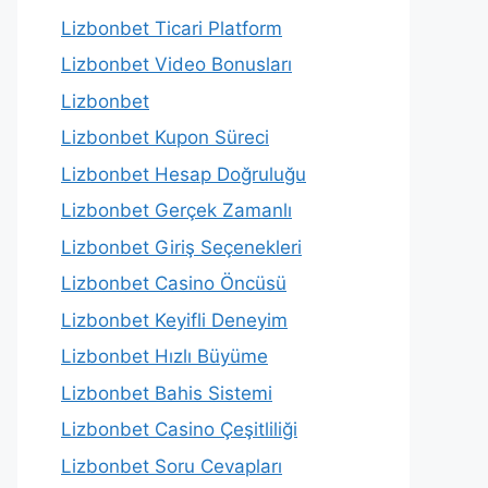
Lizbonbet Ticari Platform
Lizbonbet Video Bonusları
Lizbonbet
Lizbonbet Kupon Süreci
Lizbonbet Hesap Doğruluğu
Lizbonbet Gerçek Zamanlı
Lizbonbet Giriş Seçenekleri
Lizbonbet Casino Öncüsü
Lizbonbet Keyifli Deneyim
Lizbonbet Hızlı Büyüme
Lizbonbet Bahis Sistemi
Lizbonbet Casino Çeşitliliği
Lizbonbet Soru Cevapları