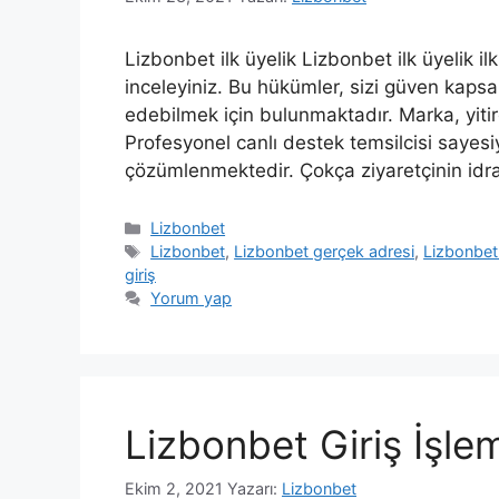
Lizbonbet ilk üyelik Lizbonbet ilk üyelik il
inceleyiniz. Bu hükümler, sizi güven kapsa
edebilmek için bulunmaktadır. Marka, yitird
Profesyonel canlı destek temsilcisi sayesiy
çözümlenmektedir. Çokça ziyaretçinin idrak
Kategoriler
Lizbonbet
Etiketler
Lizbonbet
,
Lizbonbet gerçek adresi
,
Lizbonbet 
giriş
Yorum yap
Lizbonbet Giriş İşlem
Ekim 2, 2021
Yazarı:
Lizbonbet