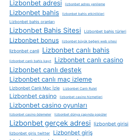
Lizbonbet adresi
lizbonbet adres yenileme
Lizbonbet bahis
lizbonbet bahis etkinlikleri
Lizbonbet bahis oranları
Lizbonbet Bahis Sitesi
Lizbonbet bahis türleri
Lizbonbet bonus
lizbonbet büyük beğeni web sitesi
Lizbonbet canlı bahis
lizbonbet canli
Lizbonbet canlı casino
lizbonbet canlı bahis kayıt
Lizbonbet canlı destek
Lizbonbet canlı maç izleme
Lizbonbet Canlı Maç İzle
Lizbonbet Canlı Rulet
Lizbonbet casino
lizbonbet casino hizmetleri
Lizbonbet casino oyunları
lizbonbet casino ödemeler
lizbonbet dünya çapında popüler
Lizbonbet gerçek adresi
lizbonbet girisi
Lizbonbet giriş
lizbonbet giris twitter