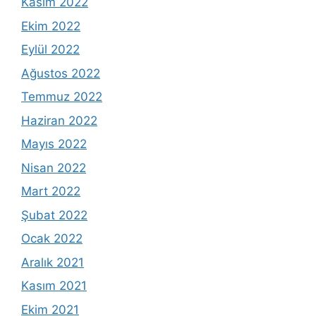
Kasım 2022
Ekim 2022
Eylül 2022
Ağustos 2022
Temmuz 2022
Haziran 2022
Mayıs 2022
Nisan 2022
Mart 2022
Şubat 2022
Ocak 2022
Aralık 2021
Kasım 2021
Ekim 2021