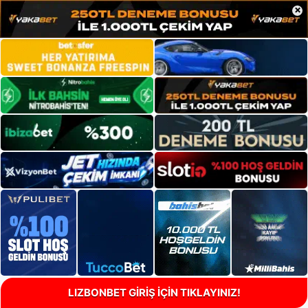
×
LIZBONBET GİRİŞ İÇİN TIKLAYINIZ!