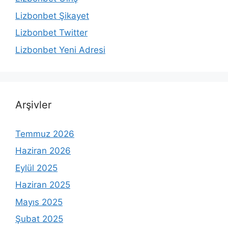
Lizbonbet Şikayet
Lizbonbet Twitter
Lizbonbet Yeni Adresi
Arşivler
Temmuz 2026
Haziran 2026
Eylül 2025
Haziran 2025
Mayıs 2025
Şubat 2025