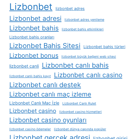
Lizbonbet
lizbonbet adres
Lizbonbet adresi
lizbonbet adres yenileme
Lizbonbet bahis
lizbonbet bahis etkinlikleri
Lizbonbet bahis oranları
Lizbonbet Bahis Sitesi
Lizbonbet bahis türleri
Lizbonbet bonus
lizbonbet büyük beğeni web sitesi
Lizbonbet canlı bahis
lizbonbet canli
Lizbonbet canlı casino
lizbonbet canlı bahis kayıt
Lizbonbet canlı destek
Lizbonbet canlı maç izleme
Lizbonbet Canlı Maç İzle
Lizbonbet Canlı Rulet
Lizbonbet casino
lizbonbet casino hizmetleri
Lizbonbet casino oyunları
lizbonbet casino ödemeler
lizbonbet dünya çapında popüler
Lizbonbet gerçek adresi
lizbonbet girisi