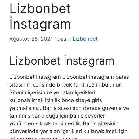
Lizbonbet
İnstagram
Ağustos 28, 2021
Yazarı:
Lizbonbet
Lizbonbet İnstagram
Lizbonbet İnstagram Lizbonbet İnstagram bahis
sitesinin içerisinde birçok farklı içerik bulunur.
Sitenin içerisinde yer alan içerikleri
kullanabilmek için ilk önce siteye giriş
yapmalısınız. Bahis sitesi son derece güvenle ve
tanınmış var olduğu için bahis severler
yönünden sık sık tercih edilir. Bahis sitesinin
bünyesinde yer alan içerikleri kullanabilmek için