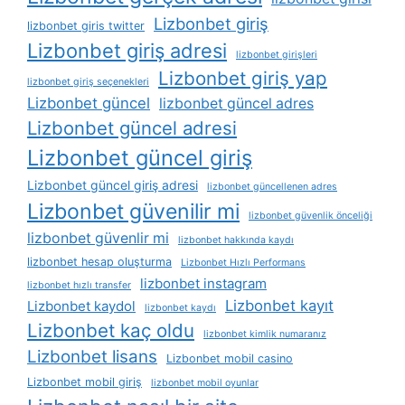
Lizbonbet giriş
lizbonbet giris twitter
Lizbonbet giriş adresi
lizbonbet girişleri
Lizbonbet giriş yap
lizbonbet giriş seçenekleri
Lizbonbet güncel
lizbonbet güncel adres
Lizbonbet güncel adresi
Lizbonbet güncel giriş
Lizbonbet güncel giriş adresi
lizbonbet güncellenen adres
Lizbonbet güvenilir mi
lizbonbet güvenlik önceliği
lizbonbet güvenlir mi
lizbonbet hakkında kaydı
lizbonbet hesap oluşturma
Lizbonbet Hızlı Performans
lizbonbet instagram
lizbonbet hızlı transfer
Lizbonbet kayıt
Lizbonbet kaydol
lizbonbet kaydı
Lizbonbet kaç oldu
lizbonbet kimlik numaranız
Lizbonbet lisans
Lizbonbet mobil casino
Lizbonbet mobil giriş
lizbonbet mobil oyunlar