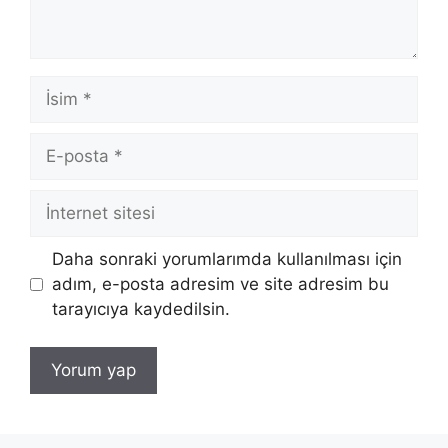
İsim
E-
posta
İnternet
sitesi
Daha sonraki yorumlarımda kullanılması için
adım, e-posta adresim ve site adresim bu
tarayıcıya kaydedilsin.