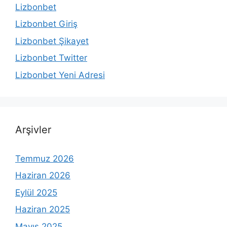
Lizbonbet
Lizbonbet Giriş
Lizbonbet Şikayet
Lizbonbet Twitter
Lizbonbet Yeni Adresi
Arşivler
Temmuz 2026
Haziran 2026
Eylül 2025
Haziran 2025
Mayıs 2025