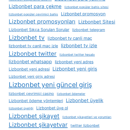
Lizbonbet para çekme
lizbonbet popüler bahis sitesi
Lizbonbet promosyon
lizbonbet popüler çevrimiçi bahis
Lizbonbet promosyonları
Lizbonbet Sitesi
Lizbonbet Sıkça Sorulan Sorular
lizbonbet telegram
Lizbonbet tv
lizbonbet tv canli maç
lizbonbet tv izle
lizbonbet tv canli maç izle
Lizbonbet twitter
lizbonbet twitter hesabı
lizbonbet whatsapp
lizbonbet yeni adres
Lizbonbet yeni giriş
Lizbonbet yeni adresi
Lizbonbet yeni giriş adresi
Lizbonbet yeni güncel giriş
lizbonbet çevrimiçi casino
lizbonbet ödemeler
Lizbonbet üyelik
Lizbonbet ödeme yöntemleri
Lizbonbet üye ol
lizbonbet üyeliği
Lizbonbet şikayet
lizbonbet şikayetleri ve yorumları
Lizbonbet şikayetvar
twitter lizbonbet