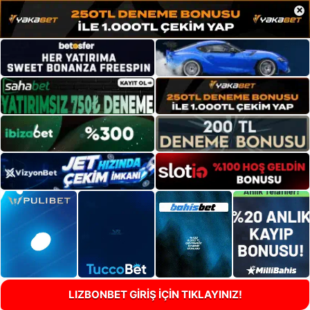
×
LIZBONBET GİRİŞ İÇİN TIKLAYINIZ!