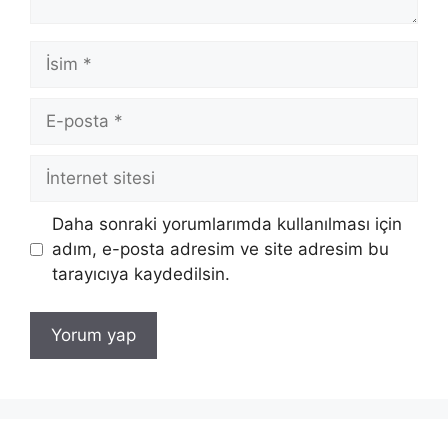
İsim
E-
posta
İnternet
sitesi
Daha sonraki yorumlarımda kullanılması için
adım, e-posta adresim ve site adresim bu
tarayıcıya kaydedilsin.