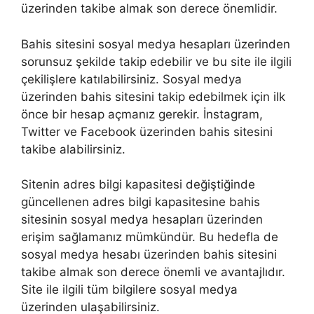
üzerinden takibe almak son derece önemlidir.
Bahis sitesini sosyal medya hesapları üzerinden
sorunsuz şekilde takip edebilir ve bu site ile ilgili
çekilişlere katılabilirsiniz. Sosyal medya
üzerinden bahis sitesini takip edebilmek için ilk
önce bir hesap açmanız gerekir. İnstagram,
Twitter ve Facebook üzerinden bahis sitesini
takibe alabilirsiniz.
Sitenin adres bilgi kapasitesi değiştiğinde
güncellenen adres bilgi kapasitesine bahis
sitesinin sosyal medya hesapları üzerinden
erişim sağlamanız mümkündür. Bu hedefla de
sosyal medya hesabı üzerinden bahis sitesini
takibe almak son derece önemli ve avantajlıdır.
Site ile ilgili tüm bilgilere sosyal medya
üzerinden ulaşabilirsiniz.