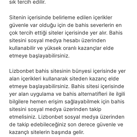
sık tercih edilir.
Sitenin içerisinde belirleme edilen içerikler
güvenle var olduğu için de bahis severlerin en
çok tercih ettiği siteler içerisinde yer alır. Bahis
sitesini sosyal medya hesabı üzerinden
kullanabilir ve yüksek oranlı kazançlar elde
etmeye başlayabilirsiniz.
Lizbonbet bahis sitesinin bünyesi içerisinde yer
alan içerikleri kullanarak siteden kazanç elde
etmeye başlayabilirsiniz. Bahis sitesi içerisinde
yer alan uygulama ve bahis alternatifleri ile ilgili
bilgilere hemen erişim sağlayabilmek için bahis
sitesini sosyal medya üzerinden takip
etmelisiniz. Lizbonbet sosyal medya üzerinden
de takip edebileceğiniz son derece güvenle ve
kazançlı sitelerin başında gelir.