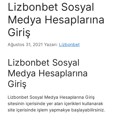
Lizbonbet Sosyal
Medya Hesaplarına
Giriş
Ağustos 31, 2021
Yazarı:
Lizbonbet
Lizbonbet Sosyal
Medya Hesaplarına
Giriş
Lizbonbet Sosyal Medya Hesaplarına Giriş
sitesinin içerisinde yer alan içerikleri kullanarak
site içerisinde işlem yapmakye başlayabilirsiniz.