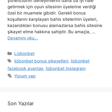
yöneticisinin deneyimlerini daha da iyi hale
getirmek için oyun sitesinin üyelerine verdiği
özel bir muamele gibidir. Gerekli bonus
koşullarını karşılayan bahis sitelerinin üyeleri,
kazandıkları bonusu alamazlarsa bahis sitesine
şikayet etme hakkına sahiptir. Bu amaçla, …
Devamını oku…
Kategoriler
Lizbonbet
Etiketler
lizbonbet bonus şikayetleri
,
lizbonbet
facebook avantajı
,
lizbonbet instagram
Yorum yap
Son Yazılar