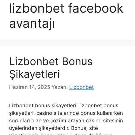
lizbonbet facebook
avantajı
Lizbonbet Bonus
Şikayetleri
Haziran 14, 2025
Yazarı:
Lizbonbet
Lizbonbet bonus şikayetleri Lizbonbet bonus
şikayetleri, casino sitelerinde bonus kullanırken
sorunları olan ve çözüm arayan casino sitesinin
üyelerinden şikayetlerdir. Bonus, site