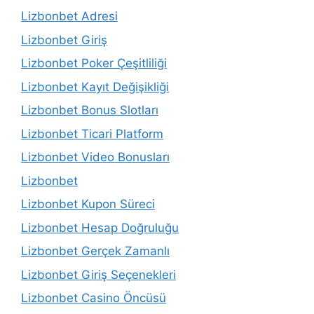
Lizbonbet Adresi
Lizbonbet Giriş
Lizbonbet Poker Çeşitliliği
Lizbonbet Kayıt Değişikliği
Lizbonbet Bonus Slotları
Lizbonbet Ticari Platform
Lizbonbet Video Bonusları
Lizbonbet
Lizbonbet Kupon Süreci
Lizbonbet Hesap Doğruluğu
Lizbonbet Gerçek Zamanlı
Lizbonbet Giriş Seçenekleri
Lizbonbet Casino Öncüsü