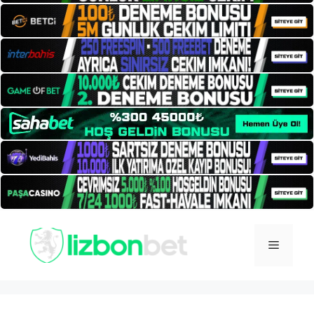
İçeriğe
atla
Menü