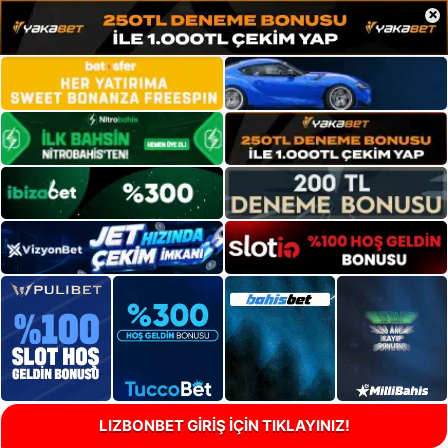
×
LIZBONBET GİRİŞ İÇİN TIKLAYINIZ!