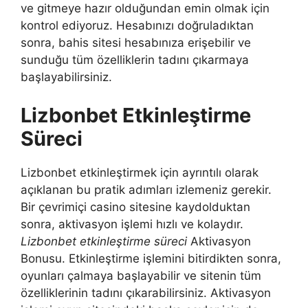
ve gitmeye hazır olduğundan emin olmak için
kontrol ediyoruz. Hesabınızı doğruladıktan
sonra, bahis sitesi hesabınıza erişebilir ve
sunduğu tüm özelliklerin tadını çıkarmaya
başlayabilirsiniz.
Lizbonbet Etkinleştirme
Süreci
Lizbonbet etkinleştirmek için ayrıntılı olarak
açıklanan bu pratik adımları izlemeniz gerekir.
Bir çevrimiçi casino sitesine kaydolduktan
sonra, aktivasyon işlemi hızlı ve kolaydır.
Lizbonbet etkinleştirme süreci
Aktivasyon
Bonusu. Etkinleştirme işlemini bitirdikten sonra,
oyunları çalmaya başlayabilir ve sitenin tüm
özelliklerinin tadını çıkarabilirsiniz. Aktivasyon