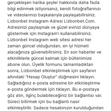
gerçekleşen harika şeyler hakkında daha fazla
bilgi edinmek istiyorsanız, kendi fotoğraflarınızı
ve videolarınızı başkalarıyla paylaşabilirsiniz.
Lizbonbet Instagram Adresi Lizbonbet.Com.
Adresinizi paylaşmak ve güzel evinizi dünyaya
göstermek için Instagram’ı kullanabilirsiniz.
Lizbonbet Instagram web sitesi adresi her
zaman güncel olduğundan, en iyi hizmeti
alacağınıza güvenebilirsiniz. En son haberler ve
etkinliklerle güncel kalmak için bültenimize
abone olun. Üyelik formunu tamamladıktan
sonra, Lizbonbet etkinleştirmek için sayfanın
altındaki “Hesap Oluştur” düğmesini tıklayın.
Sağladığınız e-posta adresine bir etkinleştirme
e-posta göndermek için tıklayın. Bu e-postaya
göz atın, ilginç bulabileceğiniz bir bağlantısı var.
Süreci bitirmek için bu bağlantı nasıl
etkinleştirilir. Sadece hesabınızın kurulduğundan