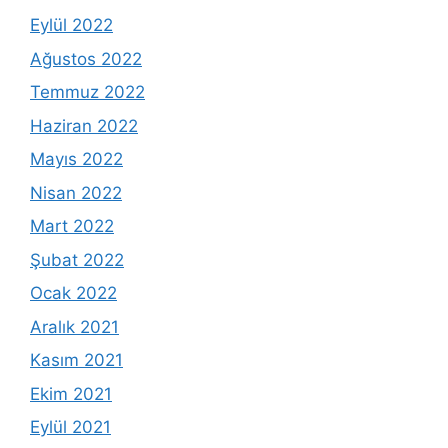
Eylül 2022
Ağustos 2022
Temmuz 2022
Haziran 2022
Mayıs 2022
Nisan 2022
Mart 2022
Şubat 2022
Ocak 2022
Aralık 2021
Kasım 2021
Ekim 2021
Eylül 2021