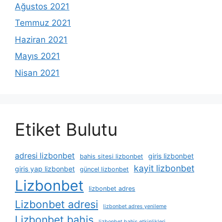
Ağustos 2021
Temmuz 2021
Haziran 2021
Mayıs 2021
Nisan 2021
Etiket Bulutu
adresi lizbonbet
giris lizbonbet
bahis sitesi lizbonbet
kayit lizbonbet
giris yap lizbonbet
güncel lizbonbet
Lizbonbet
lizbonbet adres
Lizbonbet adresi
lizbonbet adres yenileme
Lizbonbet bahis
lizbonbet bahis etkinlikleri