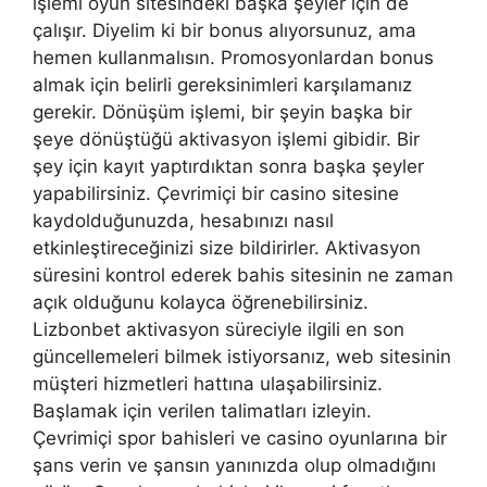
işlemi oyun sitesindeki başka şeyler için de
çalışır. Diyelim ki bir bonus alıyorsunuz, ama
hemen kullanmalısın. Promosyonlardan bonus
almak için belirli gereksinimleri karşılamanız
gerekir. Dönüşüm işlemi, bir şeyin başka bir
şeye dönüştüğü aktivasyon işlemi gibidir. Bir
şey için kayıt yaptırdıktan sonra başka şeyler
yapabilirsiniz. Çevrimiçi bir casino sitesine
kaydolduğunuzda, hesabınızı nasıl
etkinleştireceğinizi size bildirirler. Aktivasyon
süresini kontrol ederek bahis sitesinin ne zaman
açık olduğunu kolayca öğrenebilirsiniz.
Lizbonbet aktivasyon süreciyle ilgili en son
güncellemeleri bilmek istiyorsanız, web sitesinin
müşteri hizmetleri hattına ulaşabilirsiniz.
Başlamak için verilen talimatları izleyin.
Çevrimiçi spor bahisleri ve casino oyunlarına bir
şans verin ve şansın yanınızda olup olmadığını