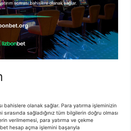
m
ı bahislere olanak sağlar. Para yatırma işleminizin
 sırasında sağladığınız tüm bilgilerin doğru olması
erin verilmemesi, para yatırma ve çekme
onbet hesap açma işlemini başarıyla