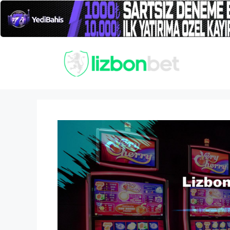
İçeriğe
atla