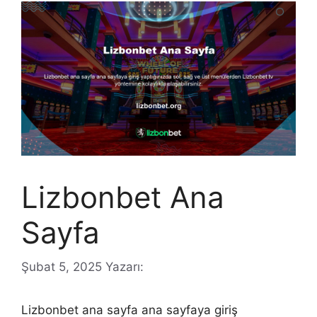
Lizbonbet Ana
Sayfa
Şubat 5, 2025
Yazarı:
Lizbonbet ana sayfa ana sayfaya giriş