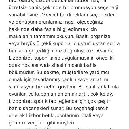
tabi olarak, Lizbonbet sanal futbol maçına
ücretsiz bahis şeklinde bir promosyon seçeneği
sunabilirsiniz. Mevcut farklı reklam seçenekleri
ve dönüşüm oranlarınızı nasıl ölçeceğiniz
hakkında daha fazla bilgi edinmek için
makalenin tamamını okuyun. Basit, organize
veya büyük ölçekli kuponlar oluşturduktan sonra
bunların geçerliliğini de doğruluyoruz. Aslında
Lizbonbet kupon takip uygulamasının öncelikli
odak noktası web sitesinin canlı bahis
bölümüdür. Bu sekme, müşterilere yardımcı
olmak için tasarlanmış canlı hikaye anlatımı
simülasyon hizmetini gösterir. Bu canlı anlatımla
oyunları ve kuponları anlamak artık çok kolay.
Lizbonbet spor kitabı eğlence için çok çeşitli
bahis seçenekleri sunar. Bu seçeneği tercih
ederek Lizbonbet kuponlarının iptali veya
gümrük vergileri gibi müşteri