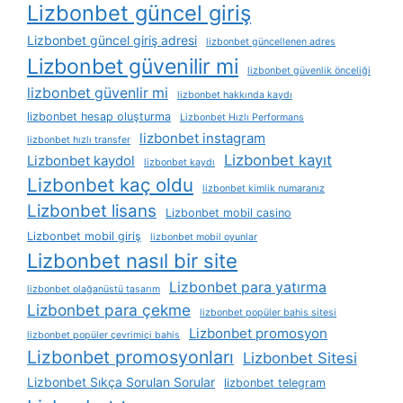
Lizbonbet güncel giriş
Lizbonbet güncel giriş adresi
lizbonbet güncellenen adres
Lizbonbet güvenilir mi
lizbonbet güvenlik önceliği
lizbonbet güvenlir mi
lizbonbet hakkında kaydı
lizbonbet hesap oluşturma
Lizbonbet Hızlı Performans
lizbonbet instagram
lizbonbet hızlı transfer
Lizbonbet kayıt
Lizbonbet kaydol
lizbonbet kaydı
Lizbonbet kaç oldu
lizbonbet kimlik numaranız
Lizbonbet lisans
Lizbonbet mobil casino
Lizbonbet mobil giriş
lizbonbet mobil oyunlar
Lizbonbet nasıl bir site
Lizbonbet para yatırma
lizbonbet olağanüstü tasarım
Lizbonbet para çekme
lizbonbet popüler bahis sitesi
Lizbonbet promosyon
lizbonbet popüler çevrimiçi bahis
Lizbonbet promosyonları
Lizbonbet Sitesi
Lizbonbet Sıkça Sorulan Sorular
lizbonbet telegram