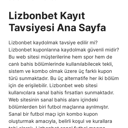
Lizbonbet Kayıt
Tavsiyesi Ana Sayfa
Lizbonbet kaydolmak tavsiye edilir mi?
Lizbonbet kuponlarına kaydolmak güvenli midir?
Bu web sitesi müşterilerine hem spor hem de
canlı bahis bölümlerinde kullanılabilecek tekli,
sistem ve kombo olmak üzere üç farklı kupon
türü sunmaktadır. Bu üç alternatife her iki bölüm
için de erişilebilir. Lizbonbet web sitesi
kullanıcılara sanal bahis fırsatları sunmaktadır.
Web sitesinin sanal bahis alanı içindeki
bölümlerden biri futbol maçlarına ayrılmıştır.
Sanal bir futbol maçı için kombo kupon
oluşturmak amacıyla, belirli koşul ve kurallara