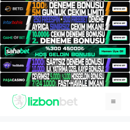
İçeriğe
atla
Menü