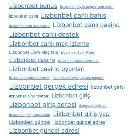
Lizbonbet bonus
lizbonbet büyük beğeni web sitesi
Lizbonbet canlı bahis
lizbonbet canli
Lizbonbet canlı casino
lizbonbet canlı bahis kayıt
Lizbonbet canlı destek
Lizbonbet canlı maç izleme
Lizbonbet Canlı Maç İzle
Lizbonbet Canlı Rulet
Lizbonbet casino
lizbonbet casino hizmetleri
Lizbonbet casino oyunları
lizbonbet casino ödemeler
lizbonbet dünya çapında popüler
Lizbonbet gerçek adresi
lizbonbet girisi
Lizbonbet giriş
lizbonbet giris twitter
Lizbonbet giriş adresi
lizbonbet girişleri
Lizbonbet giriş yap
lizbonbet giriş seçenekleri
Lizbonbet güncel
lizbonbet güncel adres
Lizbonbet güncel adresi