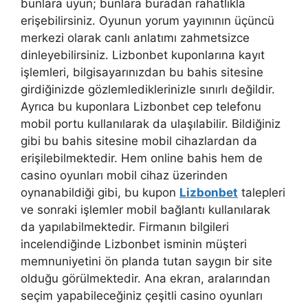
bunlara uyun; bunlara buradan rahatlıkla
erişebilirsiniz. Oyunun yorum yayınının üçüncü
merkezi olarak canlı anlatımı zahmetsizce
dinleyebilirsiniz. Lizbonbet kuponlarına kayıt
işlemleri, bilgisayarınızdan bu bahis sitesine
girdiğinizde gözlemlediklerinizle sınırlı değildir.
Ayrıca bu kuponlara Lizbonbet cep telefonu
mobil portu kullanılarak da ulaşılabilir. Bildiğiniz
gibi bu bahis sitesine mobil cihazlardan da
erişilebilmektedir. Hem online bahis hem de
casino oyunları mobil cihaz üzerinden
oynanabildiği gibi, bu kupon
Lizbonbet
talepleri
ve sonraki işlemler mobil bağlantı kullanılarak
da yapılabilmektedir. Firmanın bilgileri
incelendiğinde Lizbonbet isminin müşteri
memnuniyetini ön planda tutan saygın bir site
olduğu görülmektedir. Ana ekran, aralarından
seçim yapabileceğiniz çeşitli casino oyunları