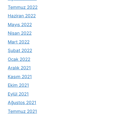
Temmuz 2022
Haziran 2022
Mayıs 2022
Nisan 2022
Mart 2022
Şubat 2022
Ocak 2022
Aralık 2021
Kasım 2021
Ekim 2021
Eylül 2021
Ağustos 2021
Temmuz 2021