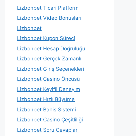
Lizbonbet Ticari Platform
Lizbonbet Video Bonusları
Lizbonbet
Lizbonbet Kupon Süreci
Lizbonbet Hesap Doğruluğu
Lizbonbet Gerçek Zamanlı
Lizbonbet Giriş Seçenekleri
Lizbonbet Casino Öncüsü
Lizbonbet Keyifli Deneyim
Lizbonbet Hızlı Büyüme
Lizbonbet Bahis Sistemi
Lizbonbet Casino Çeşitliliği
Lizbonbet Soru Cevapları