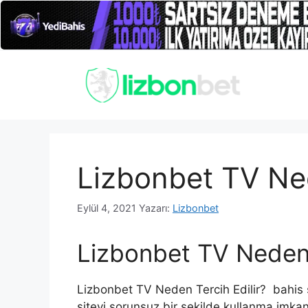
İçeriğe
atla
Lizbonbet TV Ned
Eylül 4, 2021
Yazarı:
Lizbonbet
Lizbonbet TV Neden 
Lizbonbet TV Neden Tercih Edilir? bahis sit
siteyi sorunsuz bir şekilde kullanma imkan