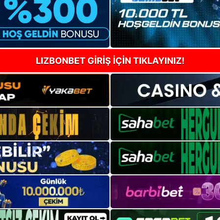
LIZBONBET GİRİŞ İÇİN TIKLAYINIZ!