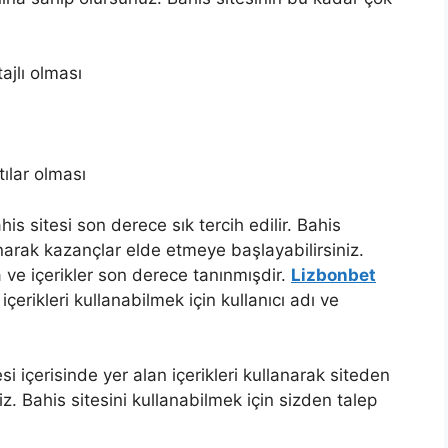
ajlı olması
ılar olması
s sitesi son derece sık tercih edilir. Bahis
lanarak kazançlar elde etmeye başlayabilirsiniz.
 ve içerikler son derece tanınmışdir.
Lizbonbet
içerikleri kullanabilmek için kullanıcı adı ve
si içerisinde yer alan içerikleri kullanarak siteden
iz. Bahis sitesini kullanabilmek için sizden talep