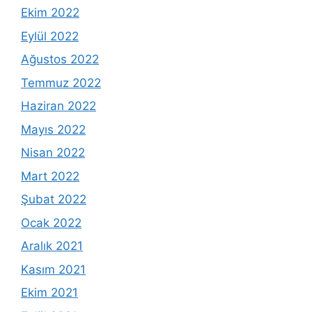
Ekim 2022
Eylül 2022
Ağustos 2022
Temmuz 2022
Haziran 2022
Mayıs 2022
Nisan 2022
Mart 2022
Şubat 2022
Ocak 2022
Aralık 2021
Kasım 2021
Ekim 2021