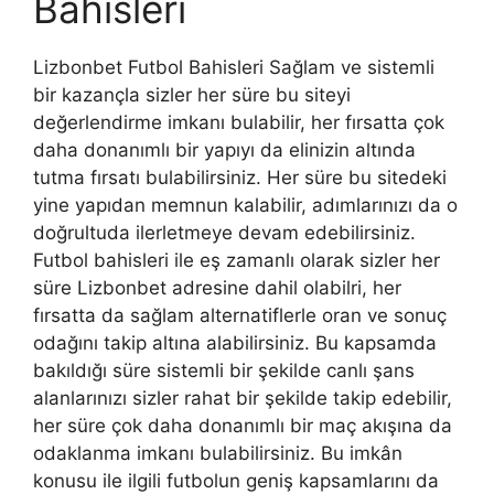
Bahisleri
Lizbonbet Futbol Bahisleri Sağlam ve sistemli
bir kazançla sizler her süre bu siteyi
değerlendirme imkanı bulabilir, her fırsatta çok
daha donanımlı bir yapıyı da elinizin altında
tutma fırsatı bulabilirsiniz. Her süre bu sitedeki
yine yapıdan memnun kalabilir, adımlarınızı da o
doğrultuda ilerletmeye devam edebilirsiniz.
Futbol bahisleri ile eş zamanlı olarak sizler her
süre Lizbonbet adresine dahil olabilri, her
fırsatta da sağlam alternatiflerle oran ve sonuç
odağını takip altına alabilirsiniz. Bu kapsamda
bakıldığı süre sistemli bir şekilde canlı şans
alanlarınızı sizler rahat bir şekilde takip edebilir,
her süre çok daha donanımlı bir maç akışına da
odaklanma imkanı bulabilirsiniz. Bu imkân
konusu ile ilgili futbolun geniş kapsamlarını da