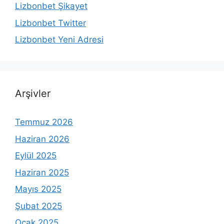
Lizbonbet Şikayet
Lizbonbet Twitter
Lizbonbet Yeni Adresi
Arşivler
Temmuz 2026
Haziran 2026
Eylül 2025
Haziran 2025
Mayıs 2025
Şubat 2025
Ocak 2025