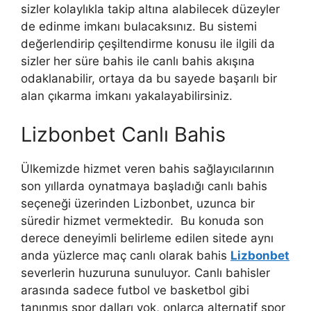
sizler kolaylıkla takip altına alabilecek düzeyler
de edinme imkanı bulacaksınız. Bu sistemi
değerlendirip çeşiltendirme konusu ile ilgili da
sizler her süre bahis ile canlı bahis akışına
odaklanabilir, ortaya da bu sayede başarılı bir
alan çıkarma imkanı yakalayabilirsiniz.
Lizbonbet Canlı Bahis
Ülkemizde hizmet veren bahis sağlayıcılarının
son yıllarda oynatmaya başladığı canlı bahis
seçeneği üzerinden Lizbonbet, uzunca bir
süredir hizmet vermektedir. Bu konuda son
derece deneyimli belirleme edilen sitede aynı
anda yüzlerce maç canlı olarak bahis
Lizbonbet
severlerin huzuruna sunuluyor. Canlı bahisler
arasında sadece futbol ve basketbol gibi
tanınmış spor dalları yok, onlarca alternatif spor