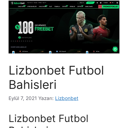
Lizbonbet Futbol
Bahisleri
Eylül 7, 2021
Yazarı:
Lizbonbet
Lizbonbet Futbol