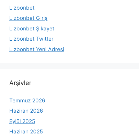
Lizbonbet
Lizbonbet Giriş
Lizbonbet Şikayet
Lizbonbet Twitter
Lizbonbet Yeni Adresi
Arşivler
Temmuz 2026
Haziran 2026
Eylül 2025
Haziran 2025