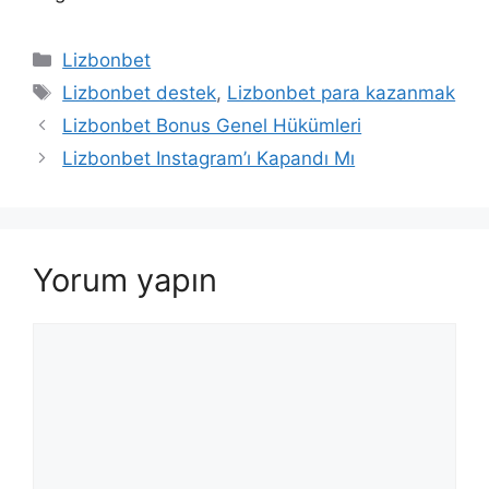
Kategoriler
Lizbonbet
Etiketler
Lizbonbet destek
,
Lizbonbet para kazanmak
Yazı
Lizbonbet Bonus Genel Hükümleri
dolaşımı
Lizbonbet Instagram’ı Kapandı Mı
Yorum yapın
Yorum