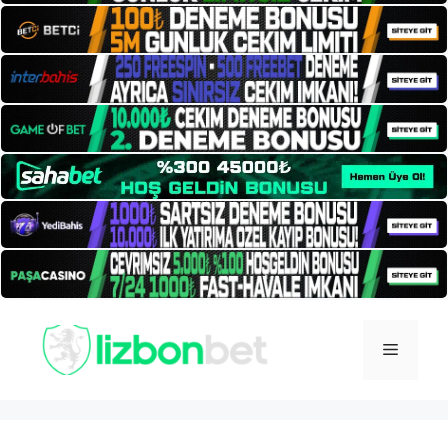
İçeriğe
atla
Menü