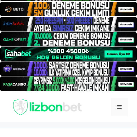
İçeriğe
atla
Menü