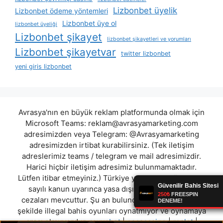
Lizbonbet üyelik
Lizbonbet ödeme yöntemleri
Lizbonbet üye ol
lizbonbet üyeliği
Lizbonbet şikayet
lizbonbet şikayetleri ve yorumları
Lizbonbet şikayetvar
twitter lizbonbet
yeni giris lizbonbet
Avrasya'nın en büyük reklam platformunda olmak için
Microsoft Teams:
reklam@avrasyamarketing.com
adresimizden veya Telegram: @Avrasyamarketing
adresimizden irtibat kurabilirsiniz. (Tek iletişim
adreslerimiz teams / telegram ve mail adresimizdir.
Harici hiçbir iletişim adresimiz bulunmamaktadır.
Lütfen itibar etmeyiniz.) Türkiye yasalarına göre 7258
sayılı kanun uyarınca yasa dışı bahis oynamanın
cezaları mevcuttur. Şu an bulunduğunuz site hiç bir
şekilde illegal bahis oyunları oynatmıyor ve oynamaya
aracı olmuyordur.
rexusbet
|
esascasino
|
reslot
|