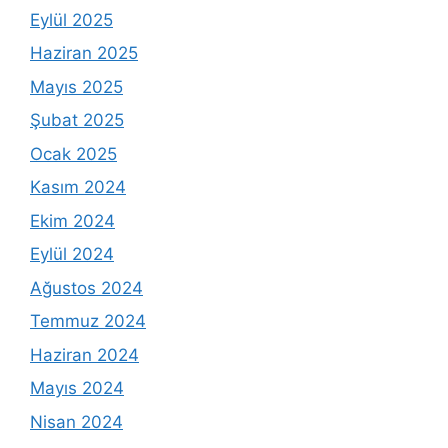
Eylül 2025
Haziran 2025
Mayıs 2025
Şubat 2025
Ocak 2025
Kasım 2024
Ekim 2024
Eylül 2024
Ağustos 2024
Temmuz 2024
Haziran 2024
Mayıs 2024
Nisan 2024