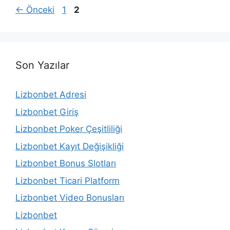
Yazı
Sayfa
Sayfa
←
Önceki
1
2
dolaşımı
Son Yazılar
Lizbonbet Adresi
Lizbonbet Giriş
Lizbonbet Poker Çeşitliliği
Lizbonbet Kayıt Değişikliği
Lizbonbet Bonus Slotları
Lizbonbet Ticari Platform
Lizbonbet Video Bonusları
Lizbonbet