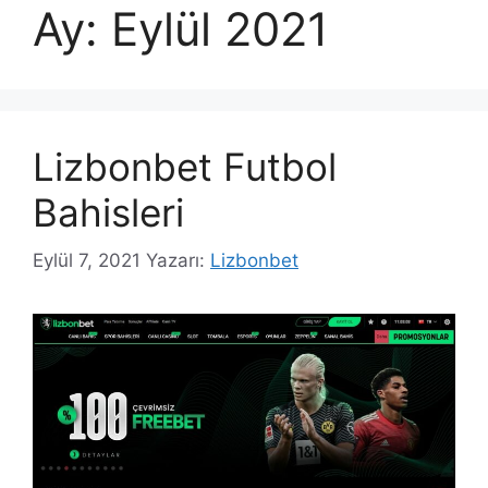
Ay:
Eylül 2021
Lizbonbet Futbol
Bahisleri
Eylül 7, 2021
Yazarı:
Lizbonbet