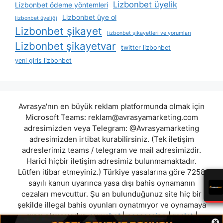
Lizbonbet üyelik
Lizbonbet ödeme yöntemleri
Lizbonbet üye ol
lizbonbet üyeliği
Lizbonbet şikayet
lizbonbet şikayetleri ve yorumları
Lizbonbet şikayetvar
twitter lizbonbet
yeni giris lizbonbet
Avrasya'nın en büyük reklam platformunda olmak için
Microsoft Teams:
reklam@avrasyamarketing.com
adresimizden veya Telegram: @Avrasyamarketing
adresimizden irtibat kurabilirsiniz. (Tek iletişim
adreslerimiz teams / telegram ve mail adresimizdir.
Harici hiçbir iletişim adresimiz bulunmamaktadır.
Lütfen itibar etmeyiniz.) Türkiye yasalarına göre 7258
sayılı kanun uyarınca yasa dışı bahis oynamanın
cezaları mevcuttur. Şu an bulunduğunuz site hiç bir
şekilde illegal bahis oyunları oynatmıyor ve oynamaya
aracı olmuyordur.
rexusbet
|
esascasino
|
reslot
|
×