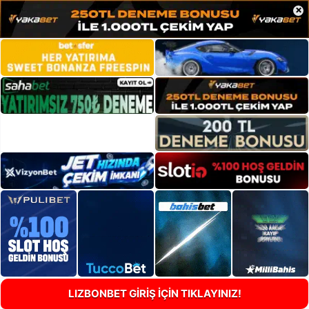
×
LIZBONBET GİRİŞ İÇİN TIKLAYINIZ!