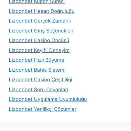
Lizbonbet Kupon Süreci
Lizbonbet Hesap Doğruluğu
Lizbonbet Gerçek Zamanlı
Lizbonbet Giriş Seçenekleri
Lizbonbet Casino Öncüsü
Lizbonbet Keyifli Deneyim
Lizbonbet Hızlı Büyüme
Lizbonbet Bahis Sistemi
Lizbonbet Casino Çeşitliliği
Lizbonbet Soru Cevapları
Lizbonbet Uygulama Uyumluluğu
Lizbonbet Yenilikçi Çözümler