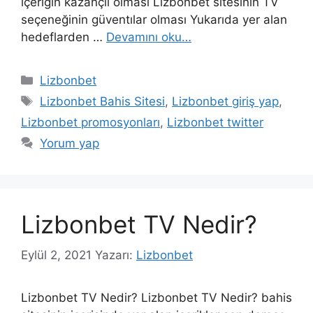
içeriğin kazançlı olması Lizbonbet sitesinin TV
seçeneğinin güventılar olması Yukarıda yer alan
hedeflarden …
Devamını oku…
Kategoriler
Lizbonbet
Etiketler
Lizbonbet Bahis Sitesi
,
Lizbonbet giriş yap
,
Lizbonbet promosyonları
,
Lizbonbet twitter
Yorum yap
Lizbonbet TV Nedir?
Eylül 2, 2021
Yazarı:
Lizbonbet
Lizbonbet TV Nedir? Lizbonbet TV Nedir? bahis