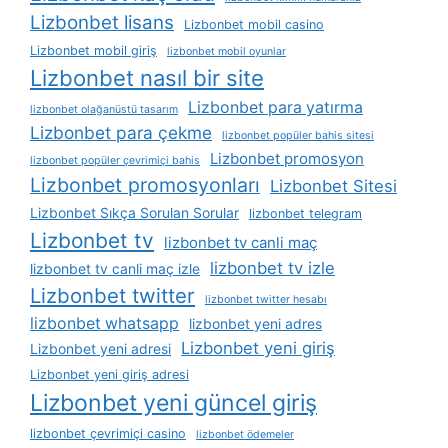
Lizbonbet lisans
Lizbonbet mobil casino
Lizbonbet mobil giriş
lizbonbet mobil oyunlar
Lizbonbet nasıl bir site
Lizbonbet para yatırma
lizbonbet olağanüstü tasarım
Lizbonbet para çekme
lizbonbet popüler bahis sitesi
Lizbonbet promosyon
lizbonbet popüler çevrimiçi bahis
Lizbonbet promosyonları
Lizbonbet Sitesi
Lizbonbet Sıkça Sorulan Sorular
lizbonbet telegram
Lizbonbet tv
lizbonbet tv canli maç
lizbonbet tv izle
lizbonbet tv canli maç izle
Lizbonbet twitter
lizbonbet twitter hesabı
lizbonbet whatsapp
lizbonbet yeni adres
Lizbonbet yeni giriş
Lizbonbet yeni adresi
Lizbonbet yeni giriş adresi
Lizbonbet yeni güncel giriş
lizbonbet çevrimiçi casino
lizbonbet ödemeler