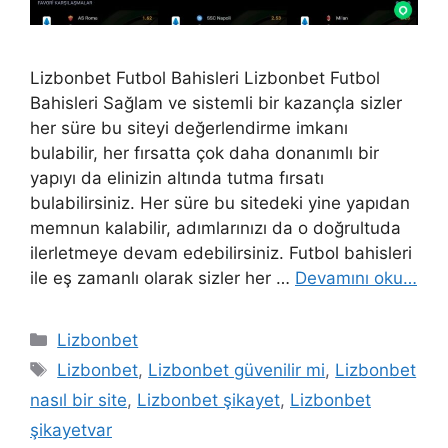
Lizbonbet Futbol Bahisleri Lizbonbet Futbol
Bahisleri Sağlam ve sistemli bir kazançla sizler
her süre bu siteyi değerlendirme imkanı
bulabilir, her fırsatta çok daha donanımlı bir
yapıyı da elinizin altında tutma fırsatı
bulabilirsiniz. Her süre bu sitedeki yine yapıdan
memnun kalabilir, adımlarınızı da o doğrultuda
ilerletmeye devam edebilirsiniz. Futbol bahisleri
ile eş zamanlı olarak sizler her …
Devamını oku…
Kategoriler
Lizbonbet
Etiketler
Lizbonbet
,
Lizbonbet güvenilir mi
,
Lizbonbet
nasıl bir site
,
Lizbonbet şikayet
,
Lizbonbet
şikayetvar