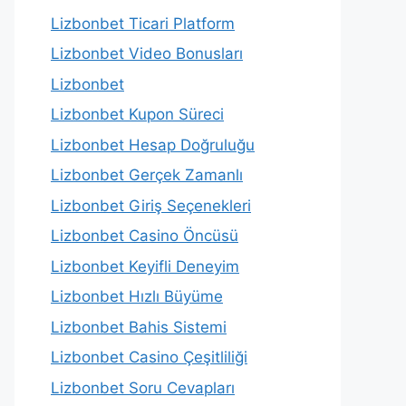
Lizbonbet Ticari Platform
Lizbonbet Video Bonusları
Lizbonbet
Lizbonbet Kupon Süreci
Lizbonbet Hesap Doğruluğu
Lizbonbet Gerçek Zamanlı
Lizbonbet Giriş Seçenekleri
Lizbonbet Casino Öncüsü
Lizbonbet Keyifli Deneyim
Lizbonbet Hızlı Büyüme
Lizbonbet Bahis Sistemi
Lizbonbet Casino Çeşitliliği
Lizbonbet Soru Cevapları