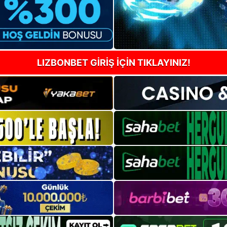
LIZBONBET GİRİŞ İÇİN TIKLAYINIZ!