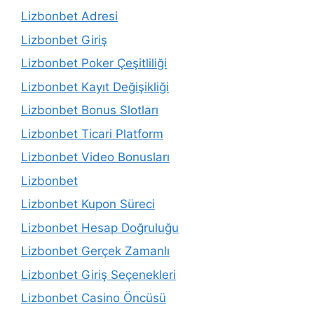
Lizbonbet Adresi
Lizbonbet Giriş
Lizbonbet Poker Çeşitliliği
Lizbonbet Kayıt Değişikliği
Lizbonbet Bonus Slotları
Lizbonbet Ticari Platform
Lizbonbet Video Bonusları
Lizbonbet
Lizbonbet Kupon Süreci
Lizbonbet Hesap Doğruluğu
Lizbonbet Gerçek Zamanlı
Lizbonbet Giriş Seçenekleri
Lizbonbet Casino Öncüsü