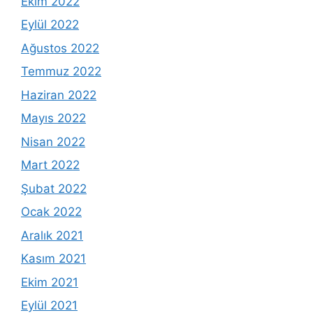
Ekim 2022
Eylül 2022
Ağustos 2022
Temmuz 2022
Haziran 2022
Mayıs 2022
Nisan 2022
Mart 2022
Şubat 2022
Ocak 2022
Aralık 2021
Kasım 2021
Ekim 2021
Eylül 2021