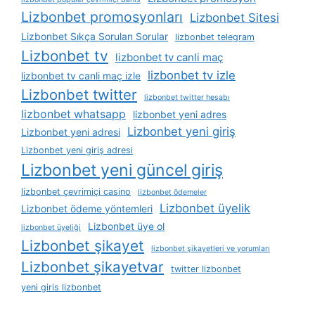
Lizbonbet promosyonları
Lizbonbet Sitesi
Lizbonbet Sıkça Sorulan Sorular
lizbonbet telegram
Lizbonbet tv
lizbonbet tv canli maç
lizbonbet tv izle
lizbonbet tv canli maç izle
Lizbonbet twitter
lizbonbet twitter hesabı
lizbonbet whatsapp
lizbonbet yeni adres
Lizbonbet yeni giriş
Lizbonbet yeni adresi
Lizbonbet yeni giriş adresi
Lizbonbet yeni güncel giriş
lizbonbet çevrimiçi casino
lizbonbet ödemeler
Lizbonbet üyelik
Lizbonbet ödeme yöntemleri
Lizbonbet üye ol
lizbonbet üyeliği
Lizbonbet şikayet
lizbonbet şikayetleri ve yorumları
Lizbonbet şikayetvar
twitter lizbonbet
yeni giris lizbonbet