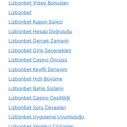
Lizbonbet Video Bonusları
Lizbonbet
Lizbonbet Kupon Süreci
Lizbonbet Hesap Doğruluğu
Lizbonbet Gerçek Zamanlı
Lizbonbet Giriş Seçenekleri
Lizbonbet Casino Öncüsü
Lizbonbet Keyifli Deneyim
Lizbonbet Hızlı Büyüme
Lizbonbet Bahis Sistemi
Lizbonbet Casino Çeşitliliği
Lizbonbet Soru Cevapları
Lizbonbet Uygulama Uyumluluğu
Lizbonbet Yenilikçi Çözümler