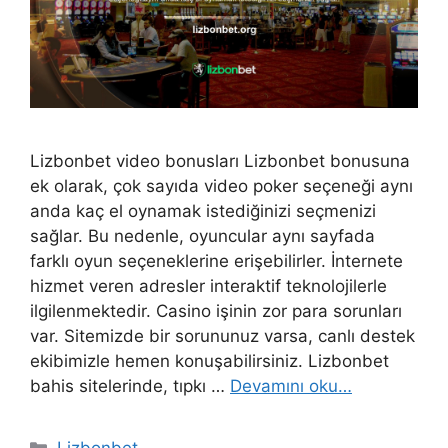
Lizbonbet video bonusları Lizbonbet bonusuna
ek olarak, çok sayıda video poker seçeneği aynı
anda kaç el oynamak istediğinizi seçmenizi
sağlar. Bu nedenle, oyuncular aynı sayfada
farklı oyun seçeneklerine erişebilirler. İnternete
hizmet veren adresler interaktif teknolojilerle
ilgilenmektedir. Casino işinin zor para sorunları
var. Sitemizde bir sorununuz varsa, canlı destek
ekibimizle hemen konuşabilirsiniz. Lizbonbet
bahis sitelerinde, tıpkı …
Devamını oku…
Kategoriler