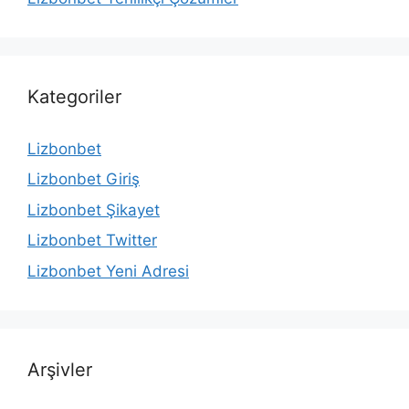
Kategoriler
Lizbonbet
Lizbonbet Giriş
Lizbonbet Şikayet
Lizbonbet Twitter
Lizbonbet Yeni Adresi
Arşivler