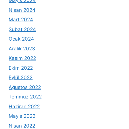
Mayıs 2024
Nisan 2024
Mart 2024
Şubat 2024
Ocak 2024
Aralık 2023
Kasım 2022
Ekim 2022
Eylül 2022
Ağustos 2022
Temmuz 2022
Haziran 2022
Mayıs 2022
Nisan 2022