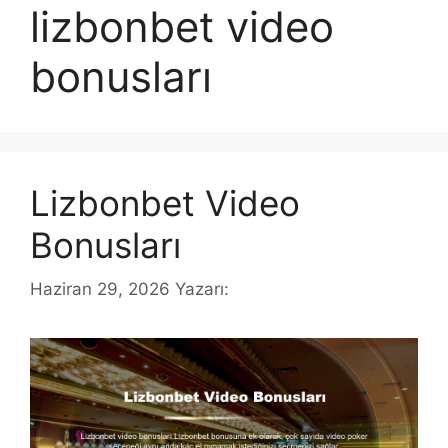
lizbonbet video
bonusları
Lizbonbet Video
Bonusları
Haziran 29, 2026
Yazarı: