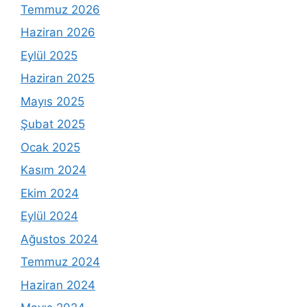
Temmuz 2026
Haziran 2026
Eylül 2025
Haziran 2025
Mayıs 2025
Şubat 2025
Ocak 2025
Kasım 2024
Ekim 2024
Eylül 2024
Ağustos 2024
Temmuz 2024
Haziran 2024