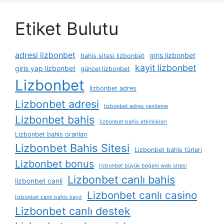
Etiket Bulutu
adresi lizbonbet
giris lizbonbet
bahis sitesi lizbonbet
kayit lizbonbet
giris yap lizbonbet
güncel lizbonbet
Lizbonbet
lizbonbet adres
Lizbonbet adresi
lizbonbet adres yenileme
Lizbonbet bahis
lizbonbet bahis etkinlikleri
Lizbonbet bahis oranları
Lizbonbet Bahis Sitesi
Lizbonbet bahis türleri
Lizbonbet bonus
lizbonbet büyük beğeni web sitesi
Lizbonbet canlı bahis
lizbonbet canli
Lizbonbet canlı casino
lizbonbet canlı bahis kayıt
Lizbonbet canlı destek