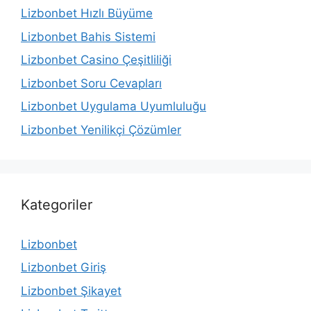
Lizbonbet Hızlı Büyüme
Lizbonbet Bahis Sistemi
Lizbonbet Casino Çeşitliliği
Lizbonbet Soru Cevapları
Lizbonbet Uygulama Uyumluluğu
Lizbonbet Yenilikçi Çözümler
Kategoriler
Lizbonbet
Lizbonbet Giriş
Lizbonbet Şikayet