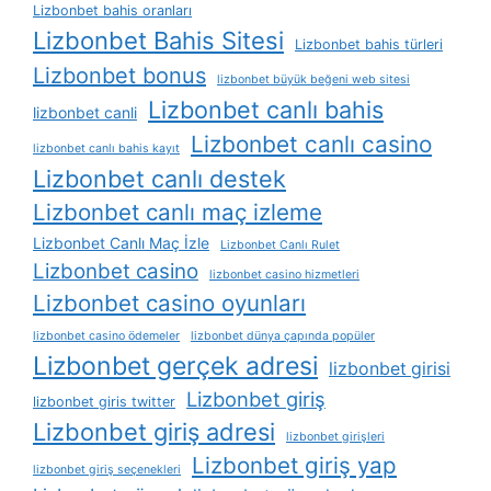
Lizbonbet bahis oranları
Lizbonbet Bahis Sitesi
Lizbonbet bahis türleri
Lizbonbet bonus
lizbonbet büyük beğeni web sitesi
Lizbonbet canlı bahis
lizbonbet canli
Lizbonbet canlı casino
lizbonbet canlı bahis kayıt
Lizbonbet canlı destek
Lizbonbet canlı maç izleme
Lizbonbet Canlı Maç İzle
Lizbonbet Canlı Rulet
Lizbonbet casino
lizbonbet casino hizmetleri
Lizbonbet casino oyunları
lizbonbet casino ödemeler
lizbonbet dünya çapında popüler
Lizbonbet gerçek adresi
lizbonbet girisi
Lizbonbet giriş
lizbonbet giris twitter
Lizbonbet giriş adresi
lizbonbet girişleri
Lizbonbet giriş yap
lizbonbet giriş seçenekleri