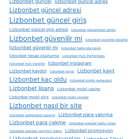
Lizbonbet güncel
lizbonbet güncel adres
Lizbonbet güncel adresi
Lizbonbet güncel giriş
Lizbonbet güncel giriş adresi
lizbonbet güncellenen adres
Lizbonbet güvenilir mi
lizbonbet güvenlik önceliği
lizbonbet güvenlir mi
lizbonbet hakkında kaydı
lizbonbet hesap oluşturma
Lizbonbet Hızlı Performans
lizbonbet instagram
lizbonbet hızlı transfer
Lizbonbet kayıt
Lizbonbet kaydol
lizbonbet kaydı
Lizbonbet kaç oldu
lizbonbet kimlik numaranız
Lizbonbet lisans
Lizbonbet mobil casino
Lizbonbet mobil giriş
lizbonbet mobil oyunlar
Lizbonbet nasıl bir site
Lizbonbet para yatırma
lizbonbet olağanüstü tasarım
Lizbonbet para çekme
lizbonbet popüler bahis sitesi
Lizbonbet promosyon
lizbonbet popüler çevrimiçi bahis
Lizbonbet promosyonları
Lizbonbet Sitesi