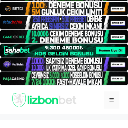
İçeriğe
atla
Menü