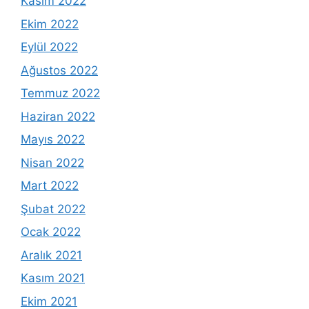
Kasım 2022
Ekim 2022
Eylül 2022
Ağustos 2022
Temmuz 2022
Haziran 2022
Mayıs 2022
Nisan 2022
Mart 2022
Şubat 2022
Ocak 2022
Aralık 2021
Kasım 2021
Ekim 2021