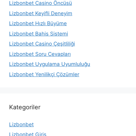
Lizbonbet Casino Öncüsü
Lizbonbet Keyifli Deneyim
Lizbonbet Hızlı Büyüme
Lizbonbet Bahis Sistemi
Lizbonbet Casino Çeşitliliği
Lizbonbet Soru Cevapları
Lizbonbet Uygulama Uyumluluğu
Lizbonbet Yenilikçi Çözümler
Kategoriler
Lizbonbet
Lizbonbet Giriş