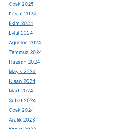
Ocak 2025
Kasım 2024
Ekim 2024
Eylül 2024
Ağustos 2024
Temmuz 2024
Haziran 2024
Mayıs 2024
Nisan 2024
Mart 2024
Şubat 2024
Ocak 2024
Aralık 2023