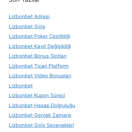
Lizbonbet Adresi
Lizbonbet Giriş
Lizbonbet Poker Çeşitliliği
Lizbonbet Kayıt Değişikliği
Lizbonbet Bonus Slotları
Lizbonbet Ticari Platform
Lizbonbet Video Bonusları
Lizbonbet
Lizbonbet Kupon Süreci
Lizbonbet Hesap Doğruluğu
Lizbonbet Gerçek Zamanlı
Lizbonbet Giriş Seçenekleri