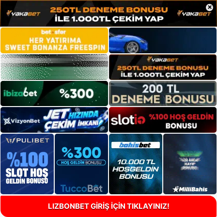
×
LIZBONBET GİRİŞ İÇİN TIKLAYINIZ!