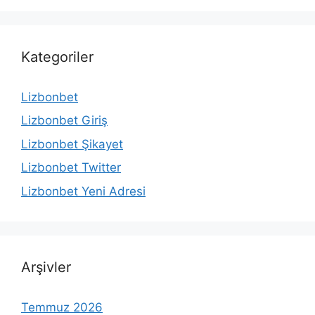
Kategoriler
Lizbonbet
Lizbonbet Giriş
Lizbonbet Şikayet
Lizbonbet Twitter
Lizbonbet Yeni Adresi
Arşivler
Temmuz 2026