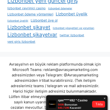
Lizbonbet yeni güncel giriş
lizbonbet çevrimiçi casino
lizbonbet ödemeler
Lizbonbet üyelik
Lizbonbet ödeme yöntemleri
Lizbonbet üye ol
lizbonbet üyeliği
Lizbonbet şikayet
lizbonbet şikayetleri ve yorumları
Lizbonbet şikayetvar
twitter lizbonbet
yeni giris lizbonbet
Avrasya'nın en büyük reklam platformunda olmak için
Microsoft Teams:
reklam@avrasyamarketing.com
adresimizden veya Telegram: @Avrasyamarketing
adresimizden irtibat kurabilirsiniz. (Tek iletişim
adreslerimiz teams / telegram ve mail adresimizdir.
Harici hiçbir iletişim adresimiz bulunmamaktadır.
Lütfen itibar etmeyiniz.) Türkiye yasalarına göre 7258
sayılı kanun uyarınca yasa dışı bahis oynamanın
cezaları mevcuttur. Şu an bulunduğunuz site hiç bir