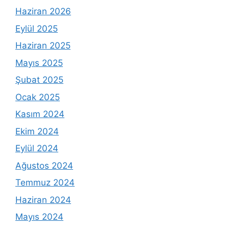
Haziran 2026
Eylül 2025
Haziran 2025
Mayıs 2025
Şubat 2025
Ocak 2025
Kasım 2024
Ekim 2024
Eylül 2024
Ağustos 2024
Temmuz 2024
Haziran 2024
Mayıs 2024