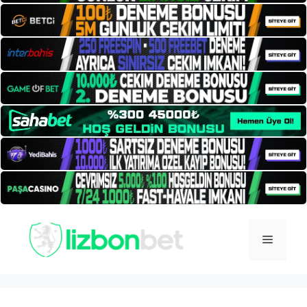
İçeriğe
atla
Menü