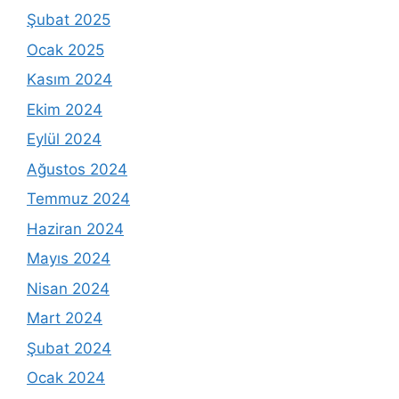
Şubat 2025
Ocak 2025
Kasım 2024
Ekim 2024
Eylül 2024
Ağustos 2024
Temmuz 2024
Haziran 2024
Mayıs 2024
Nisan 2024
Mart 2024
Şubat 2024
Ocak 2024