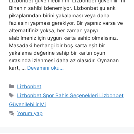
Lizbonbet güvenilebilir mi Lizbonbet güvenilir mi
Binanın sahibi izlenemiyor. Lizbonbet şu anki
pikaplarından birini yakalaması veya daha
fazlasını yapması gerekiyor. Bir yapınız varsa ve
alternatifiniz yoksa, her zaman yapıyı
alabilmeniz için uygun karta sahip olmalısınız.
Masadaki herhangi bir boş karta eşit bir
yakalama değerine sahip bir kartın oyun
sırasında izlenmesi daha az olasıdır. Oynanan
kart, …
Devamını oku…
Kategoriler
Lizbonbet
Etiketler
Lizbonbet Spor Bahis Seçenekleri Lizbonbet
Güvenilebilir Mi
Yorum yap