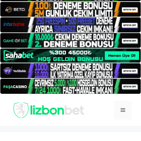
İçeriğe
atla
Menü