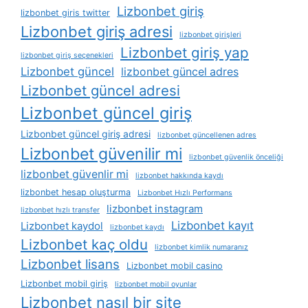
Lizbonbet giriş
lizbonbet giris twitter
Lizbonbet giriş adresi
lizbonbet girişleri
Lizbonbet giriş yap
lizbonbet giriş seçenekleri
Lizbonbet güncel
lizbonbet güncel adres
Lizbonbet güncel adresi
Lizbonbet güncel giriş
Lizbonbet güncel giriş adresi
lizbonbet güncellenen adres
Lizbonbet güvenilir mi
lizbonbet güvenlik önceliği
lizbonbet güvenlir mi
lizbonbet hakkında kaydı
lizbonbet hesap oluşturma
Lizbonbet Hızlı Performans
lizbonbet instagram
lizbonbet hızlı transfer
Lizbonbet kayıt
Lizbonbet kaydol
lizbonbet kaydı
Lizbonbet kaç oldu
lizbonbet kimlik numaranız
Lizbonbet lisans
Lizbonbet mobil casino
Lizbonbet mobil giriş
lizbonbet mobil oyunlar
Lizbonbet nasıl bir site