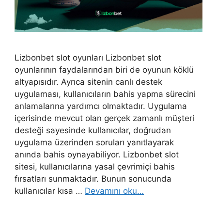
Lizbonbet slot oyunları Lizbonbet slot
oyunlarının faydalarından biri de oyunun köklü
altyapısıdır. Ayrıca sitenin canlı destek
uygulaması, kullanıcıların bahis yapma sürecini
anlamalarına yardımcı olmaktadır. Uygulama
içerisinde mevcut olan gerçek zamanlı müşteri
desteği sayesinde kullanıcılar, doğrudan
uygulama üzerinden soruları yanıtlayarak
anında bahis oynayabiliyor. Lizbonbet slot
sitesi, kullanıcılarına yasal çevrimiçi bahis
fırsatları sunmaktadır. Bunun sonucunda
kullanıcılar kısa …
Devamını oku…