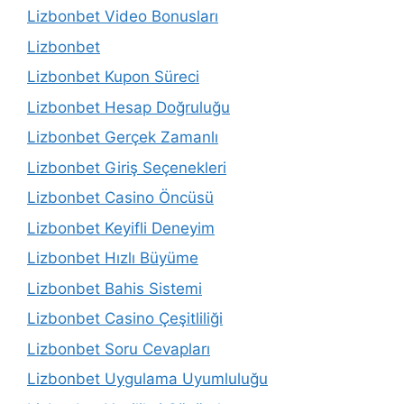
Lizbonbet Video Bonusları
Lizbonbet
Lizbonbet Kupon Süreci
Lizbonbet Hesap Doğruluğu
Lizbonbet Gerçek Zamanlı
Lizbonbet Giriş Seçenekleri
Lizbonbet Casino Öncüsü
Lizbonbet Keyifli Deneyim
Lizbonbet Hızlı Büyüme
Lizbonbet Bahis Sistemi
Lizbonbet Casino Çeşitliliği
Lizbonbet Soru Cevapları
Lizbonbet Uygulama Uyumluluğu