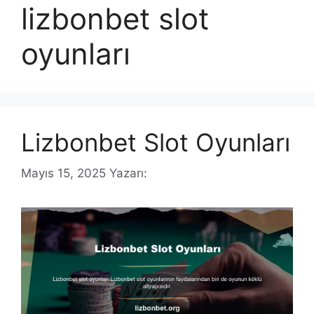
lizbonbet slot
oyunları
Lizbonbet Slot Oyunları
Mayıs 15, 2025
Yazarı: