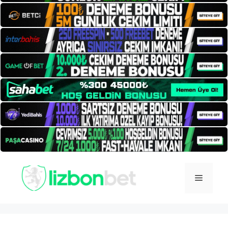
İçeriğe
atla
Menü