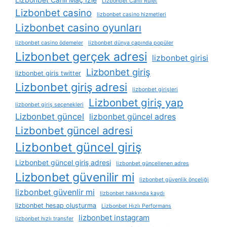
Lizbonbet Canlı Rulet
Lizbonbet casino
lizbonbet casino hizmetleri
Lizbonbet casino oyunları
lizbonbet casino ödemeler
lizbonbet dünya çapında popüler
Lizbonbet gerçek adresi
lizbonbet girisi
Lizbonbet giriş
lizbonbet giris twitter
Lizbonbet giriş adresi
lizbonbet girişleri
Lizbonbet giriş yap
lizbonbet giriş seçenekleri
Lizbonbet güncel
lizbonbet güncel adres
Lizbonbet güncel adresi
Lizbonbet güncel giriş
Lizbonbet güncel giriş adresi
lizbonbet güncellenen adres
Lizbonbet güvenilir mi
lizbonbet güvenlik önceliği
lizbonbet güvenlir mi
lizbonbet hakkında kaydı
lizbonbet hesap oluşturma
Lizbonbet Hızlı Performans
lizbonbet instagram
lizbonbet hızlı transfer