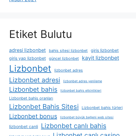
Etiket Bulutu
adresi lizbonbet
giris lizbonbet
bahis sitesi lizbonbet
kayit lizbonbet
giris yap lizbonbet
güncel lizbonbet
Lizbonbet
lizbonbet adres
Lizbonbet adresi
lizbonbet adres yenileme
Lizbonbet bahis
lizbonbet bahis etkinlikleri
Lizbonbet bahis oranları
Lizbonbet Bahis Sitesi
Lizbonbet bahis türleri
Lizbonbet bonus
lizbonbet büyük beğeni web sitesi
Lizbonbet canlı bahis
lizbonbet canli
Lizbonbet canlı casino