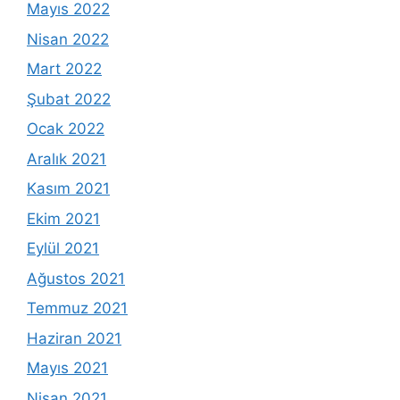
Mayıs 2022
Nisan 2022
Mart 2022
Şubat 2022
Ocak 2022
Aralık 2021
Kasım 2021
Ekim 2021
Eylül 2021
Ağustos 2021
Temmuz 2021
Haziran 2021
Mayıs 2021
Nisan 2021