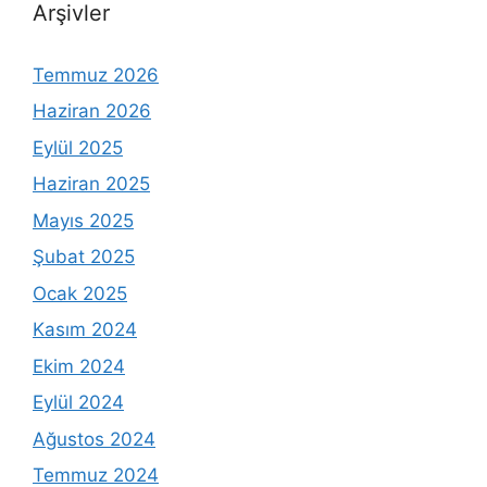
Arşivler
Temmuz 2026
Haziran 2026
Eylül 2025
Haziran 2025
Mayıs 2025
Şubat 2025
Ocak 2025
Kasım 2024
Ekim 2024
Eylül 2024
Ağustos 2024
Temmuz 2024