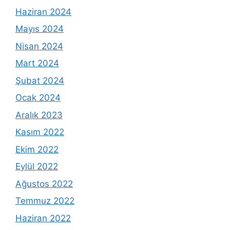
Haziran 2024
Mayıs 2024
Nisan 2024
Mart 2024
Şubat 2024
Ocak 2024
Aralık 2023
Kasım 2022
Ekim 2022
Eylül 2022
Ağustos 2022
Temmuz 2022
Haziran 2022