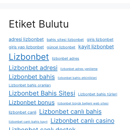
Etiket Bulutu
adresi lizbonbet
giris lizbonbet
bahis sitesi lizbonbet
kayit lizbonbet
giris yap lizbonbet
güncel lizbonbet
Lizbonbet
lizbonbet adres
Lizbonbet adresi
lizbonbet adres yenileme
Lizbonbet bahis
lizbonbet bahis etkinlikleri
Lizbonbet bahis oranları
Lizbonbet Bahis Sitesi
Lizbonbet bahis türleri
Lizbonbet bonus
lizbonbet büyük beğeni web sitesi
Lizbonbet canlı bahis
lizbonbet canli
Lizbonbet canlı casino
lizbonbet canlı bahis kayıt
Lizbonbet canlı destek