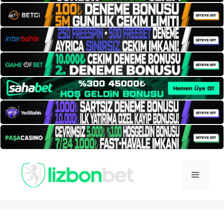
İçeriğe
atla
Menü