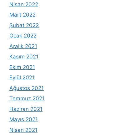
Nisan 2022
Mart 2022
Şubat 2022
Ocak 2022
Aralık 2021
Kasım 2021
Ekim 2021
Eylül 2021
Ağustos 2021
Temmuz 2021
Haziran 2021
Mayıs 2021
Nisan 2021