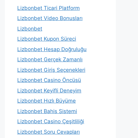
Lizbonbet Ticari Platform
Lizbonbet Video Bonusları
Lizbonbet
Lizbonbet Kupon Süreci
Lizbonbet Hesap Doğruluğu
Lizbonbet Gerçek Zamanlı
Lizbonbet Giriş Seçenekleri
Lizbonbet Casino Öncüsü
Lizbonbet Keyifli Deneyim
Lizbonbet Hızlı Büyüme
Lizbonbet Bahis Sistemi
Lizbonbet Casino Çeşitliliği
Lizbonbet Soru Cevapları