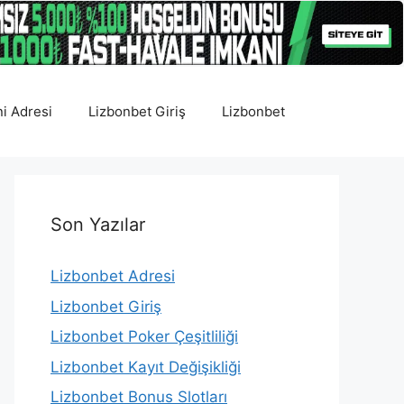
i Adresi
Lizbonbet Giriş
Lizbonbet
Son Yazılar
Lizbonbet Adresi
Lizbonbet Giriş
Lizbonbet Poker Çeşitliliği
Lizbonbet Kayıt Değişikliği
Lizbonbet Bonus Slotları