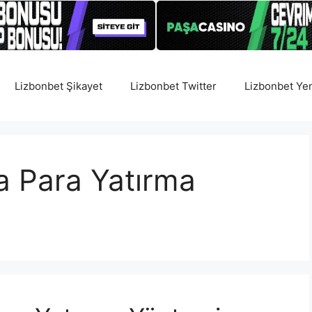
Lizbonbet Şikayet
Lizbonbet Twitter
Lizbonbet Yen
a Para Yatırma