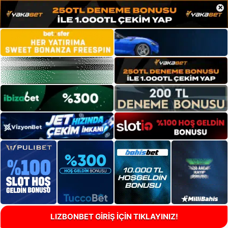
×
LIZBONBET GİRİŞ İÇİN TIKLAYINIZ!