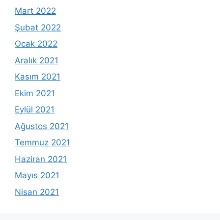
Mart 2022
Şubat 2022
Ocak 2022
Aralık 2021
Kasım 2021
Ekim 2021
Eylül 2021
Ağustos 2021
Temmuz 2021
Haziran 2021
Mayıs 2021
Nisan 2021