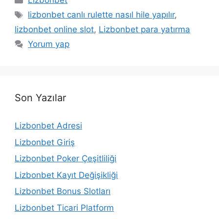
Lizbonbet
Etiketler
lizbonbet canlı rulette nasıl hile yapılır
,
lizbonbet online slot
,
Lizbonbet para yatırma
Yorum yap
Son Yazılar
Lizbonbet Adresi
Lizbonbet Giriş
Lizbonbet Poker Çeşitliliği
Lizbonbet Kayıt Değişikliği
Lizbonbet Bonus Slotları
Lizbonbet Ticari Platform