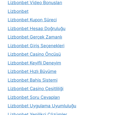
Lizbonbet Video Bonusları
Lizbonbet
Lizbonbet Kupon Süreci
Lizbonbet Hesap Doğruluğu
Lizbonbet Gerçek Zamanlı
Lizbonbet Giriş Seçenekleri
Lizbonbet Casino Öncüsü
Lizbonbet Keyifli Deneyim
Lizbonbet Hızlı Büyüme
Lizbonbet Bahis Sistemi
Lizbonbet Casino Çeşitliliği
Lizbonbet Soru Cevapları
Lizbonbet Uygulama Uyumluluğu
Lizbonbet Yenilikçi Çözümler