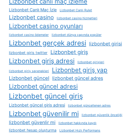
Lizbonbet canlı maç izleme
Lizbonbet Canlı Maç İzle
Lizbonbet Canlı Rulet
Lizbonbet casino
lizbonbet casino hizmetleri
Lizbonbet casino oyunları
lizbonbet casino ödemeler
lizbonbet dünya çapında popüler
Lizbonbet gerçek adresi
lizbonbet girisi
Lizbonbet giriş
lizbonbet giris twitter
Lizbonbet giriş adresi
lizbonbet girişleri
Lizbonbet giriş yap
lizbonbet giriş seçenekleri
Lizbonbet güncel
lizbonbet güncel adres
Lizbonbet güncel adresi
Lizbonbet güncel giriş
Lizbonbet güncel giriş adresi
lizbonbet güncellenen adres
Lizbonbet güvenilir mi
lizbonbet güvenlik önceliği
lizbonbet güvenlir mi
lizbonbet hakkında kaydı
lizbonbet hesap oluşturma
Lizbonbet Hızlı Performans