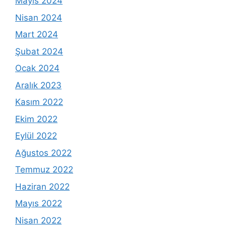
Mayıs 2024
Nisan 2024
Mart 2024
Şubat 2024
Ocak 2024
Aralık 2023
Kasım 2022
Ekim 2022
Eylül 2022
Ağustos 2022
Temmuz 2022
Haziran 2022
Mayıs 2022
Nisan 2022