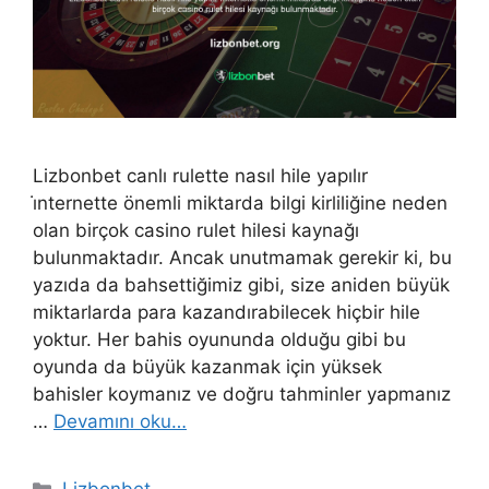
Lizbonbet canlı rulette nasıl hile yapılır
i̇nternette önemli miktarda bilgi kirliliğine neden
olan birçok casino rulet hilesi kaynağı
bulunmaktadır. Ancak unutmamak gerekir ki, bu
yazıda da bahsettiğimiz gibi, size aniden büyük
miktarlarda para kazandırabilecek hiçbir hile
yoktur. Her bahis oyununda olduğu gibi bu
oyunda da büyük kazanmak için yüksek
bahisler koymanız ve doğru tahminler yapmanız
…
Devamını oku…
Kategoriler