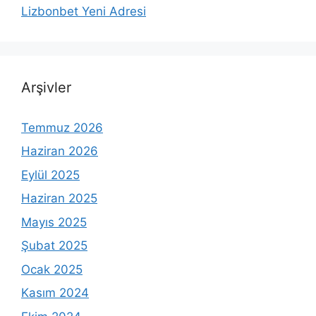
Lizbonbet Yeni Adresi
Arşivler
Temmuz 2026
Haziran 2026
Eylül 2025
Haziran 2025
Mayıs 2025
Şubat 2025
Ocak 2025
Kasım 2024