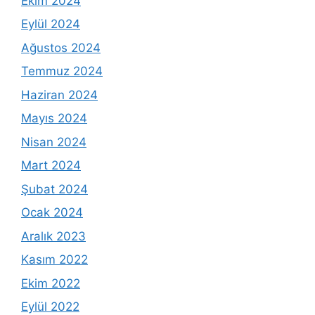
Ekim 2024
Eylül 2024
Ağustos 2024
Temmuz 2024
Haziran 2024
Mayıs 2024
Nisan 2024
Mart 2024
Şubat 2024
Ocak 2024
Aralık 2023
Kasım 2022
Ekim 2022
Eylül 2022