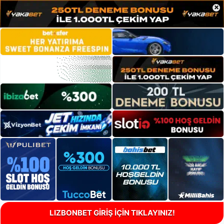
×
LIZBONBET GİRİŞ İÇİN TIKLAYINIZ!