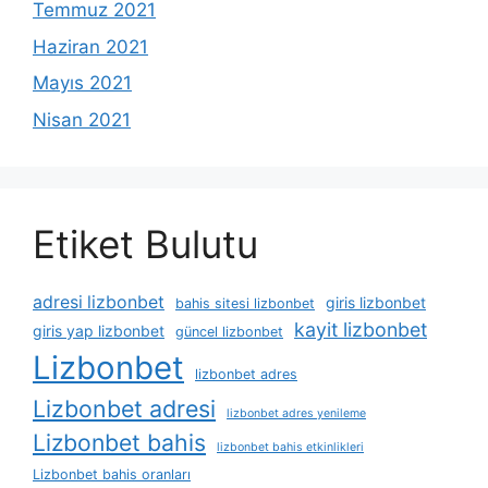
Temmuz 2021
Haziran 2021
Mayıs 2021
Nisan 2021
Etiket Bulutu
adresi lizbonbet
giris lizbonbet
bahis sitesi lizbonbet
kayit lizbonbet
giris yap lizbonbet
güncel lizbonbet
Lizbonbet
lizbonbet adres
Lizbonbet adresi
lizbonbet adres yenileme
Lizbonbet bahis
lizbonbet bahis etkinlikleri
Lizbonbet bahis oranları