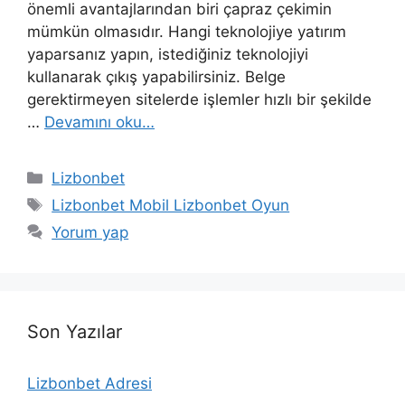
önemli avantajlarından biri çapraz çekimin
mümkün olmasıdır. Hangi teknolojiye yatırım
yaparsanız yapın, istediğiniz teknolojiyi
kullanarak çıkış yapabilirsiniz. Belge
gerektirmeyen sitelerde işlemler hızlı bir şekilde
…
Devamını oku…
Kategoriler
Lizbonbet
Etiketler
Lizbonbet Mobil Lizbonbet Oyun
Yorum yap
Son Yazılar
Lizbonbet Adresi