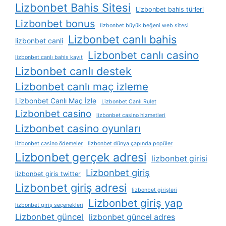
Lizbonbet Bahis Sitesi
Lizbonbet bahis türleri
Lizbonbet bonus
lizbonbet büyük beğeni web sitesi
Lizbonbet canlı bahis
lizbonbet canli
Lizbonbet canlı casino
lizbonbet canlı bahis kayıt
Lizbonbet canlı destek
Lizbonbet canlı maç izleme
Lizbonbet Canlı Maç İzle
Lizbonbet Canlı Rulet
Lizbonbet casino
lizbonbet casino hizmetleri
Lizbonbet casino oyunları
lizbonbet casino ödemeler
lizbonbet dünya çapında popüler
Lizbonbet gerçek adresi
lizbonbet girisi
Lizbonbet giriş
lizbonbet giris twitter
Lizbonbet giriş adresi
lizbonbet girişleri
Lizbonbet giriş yap
lizbonbet giriş seçenekleri
Lizbonbet güncel
lizbonbet güncel adres