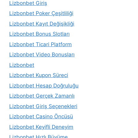
Lizbonbet Giriş
Lizbonbet Poker Çeşitliliği
Lizbonbet Kayıt Değişikliği
Lizbonbet Bonus Slotları
Lizbonbet Ticari Platform
Lizbonbet Video Bonusları
Lizbonbet
Lizbonbet Kupon Süreci
Lizbonbet Hesap Doğruluğu
Lizbonbet Gerçek Zamanlı
Lizbonbet Giriş Seçenekleri
Lizbonbet Casino Öncüsü
Lizbonbet Keyifli Deneyim
Lizbonbet Hızlı Büyüme