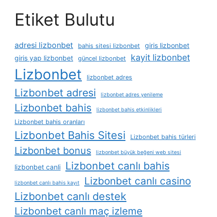
Etiket Bulutu
adresi lizbonbet
giris lizbonbet
bahis sitesi lizbonbet
kayit lizbonbet
giris yap lizbonbet
güncel lizbonbet
Lizbonbet
lizbonbet adres
Lizbonbet adresi
lizbonbet adres yenileme
Lizbonbet bahis
lizbonbet bahis etkinlikleri
Lizbonbet bahis oranları
Lizbonbet Bahis Sitesi
Lizbonbet bahis türleri
Lizbonbet bonus
lizbonbet büyük beğeni web sitesi
Lizbonbet canlı bahis
lizbonbet canli
Lizbonbet canlı casino
lizbonbet canlı bahis kayıt
Lizbonbet canlı destek
Lizbonbet canlı maç izleme