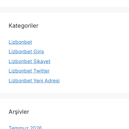
Kategoriler
Lizbonbet
Lizbonbet Giriş
Lizbonbet Şikayet
Lizbonbet Twitter
Lizbonbet Yeni Adresi
Arşivler
Temmuz 2026