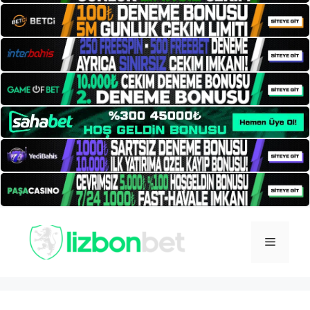
İçeriğe
atla
Menü