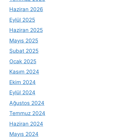
Haziran 2026
Eylül 2025
Haziran 2025
Mayıs 2025
Şubat 2025
Ocak 2025
Kasım 2024
Ekim 2024
Eylül 2024
Ağustos 2024
Temmuz 2024
Haziran 2024
Mayıs 2024