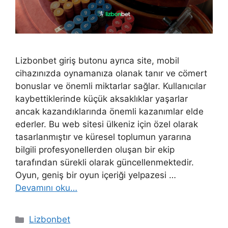
Lizbonbet giriş butonu ayrıca site, mobil
cihazınızda oynamanıza olanak tanır ve cömert
bonuslar ve önemli miktarlar sağlar. Kullanıcılar
kaybettiklerinde küçük aksaklıklar yaşarlar
ancak kazandıklarında önemli kazanımlar elde
ederler. Bu web sitesi ülkeniz için özel olarak
tasarlanmıştır ve küresel toplumun yararına
bilgili profesyonellerden oluşan bir ekip
tarafından sürekli olarak güncellenmektedir.
Oyun, geniş bir oyun içeriği yelpazesi …
Devamını oku…
Kategoriler
Lizbonbet