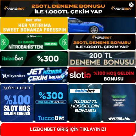
×
LIZBONBET GİRİŞ İÇİN TIKLAYINIZ!