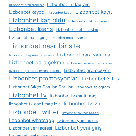
lizbonbet instagram
lizbonbet hızlı transfer
Lizbonbet kayıt
Lizbonbet kaydol
lizbonbet kaydı
Lizbonbet kaç oldu
lizbonbet kimlik numaranız
Lizbonbet lisans
Lizbonbet mobil casino
Lizbonbet mobil giriş
lizbonbet mobil oyunlar
Lizbonbet nasıl bir site
Lizbonbet para yatırma
lizbonbet olağanüstü tasarım
Lizbonbet para çekme
lizbonbet popüler bahis sitesi
Lizbonbet promosyon
lizbonbet popüler çevrimiçi bahis
Lizbonbet promosyonları
Lizbonbet Sitesi
Lizbonbet Sıkça Sorulan Sorular
lizbonbet telegram
Lizbonbet tv
lizbonbet tv canli maç
lizbonbet tv izle
lizbonbet tv canli maç izle
Lizbonbet twitter
lizbonbet twitter hesabı
lizbonbet whatsapp
lizbonbet yeni adres
Lizbonbet yeni giriş
Lizbonbet yeni adresi
Lizbonbet yeni giriş adresi