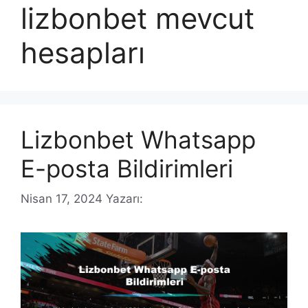
lizbonbet mevcut
hesapları
Lizbonbet Whatsapp
E-posta Bildirimleri
Nisan 17, 2024
Yazarı: