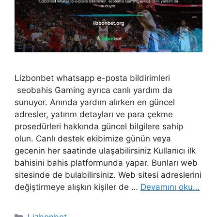
Lizbonbet whatsapp e-posta bildirimleri
seobahis Gaming ayrıca canlı yardım da
sunuyor. Anında yardım alırken en güncel
adresler, yatırım detayları ve para çekme
prosedürleri hakkında güncel bilgilere sahip
olun. Canlı destek ekibimize günün veya
gecenin her saatinde ulaşabilirsiniz Kullanıcı ilk
bahisini bahis platformunda yapar. Bunları web
sitesinde de bulabilirsiniz. Web sitesi adreslerini
değiştirmeye alışkın kişiler de …
Devamını oku…
Kategoriler