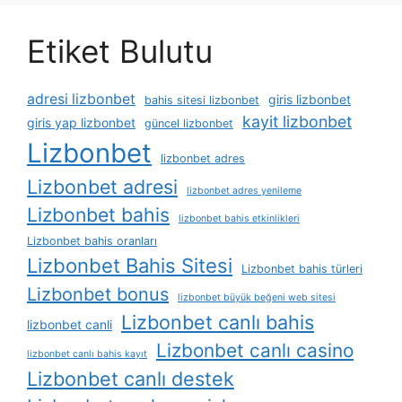
Etiket Bulutu
adresi lizbonbet
giris lizbonbet
bahis sitesi lizbonbet
kayit lizbonbet
giris yap lizbonbet
güncel lizbonbet
Lizbonbet
lizbonbet adres
Lizbonbet adresi
lizbonbet adres yenileme
Lizbonbet bahis
lizbonbet bahis etkinlikleri
Lizbonbet bahis oranları
Lizbonbet Bahis Sitesi
Lizbonbet bahis türleri
Lizbonbet bonus
lizbonbet büyük beğeni web sitesi
Lizbonbet canlı bahis
lizbonbet canli
Lizbonbet canlı casino
lizbonbet canlı bahis kayıt
Lizbonbet canlı destek