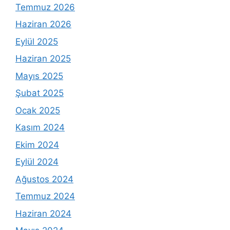
Temmuz 2026
Haziran 2026
Eylül 2025
Haziran 2025
Mayıs 2025
Şubat 2025
Ocak 2025
Kasım 2024
Ekim 2024
Eylül 2024
Ağustos 2024
Temmuz 2024
Haziran 2024