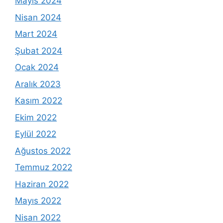
Mayıs 2024
Nisan 2024
Mart 2024
Şubat 2024
Ocak 2024
Aralık 2023
Kasım 2022
Ekim 2022
Eylül 2022
Ağustos 2022
Temmuz 2022
Haziran 2022
Mayıs 2022
Nisan 2022