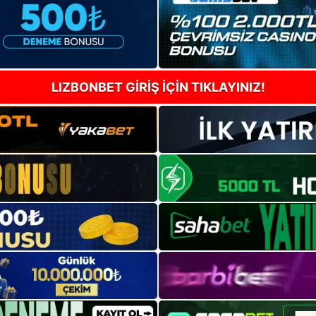
LIZBONBET GİRİŞ İÇİN TIKLAYINIZ!