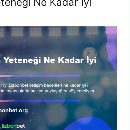
eteneği Ne Kadar İyi