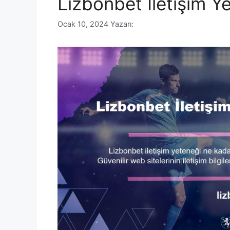
Lizbonbet İletişim Y
Ocak 10, 2024
Yazarı: