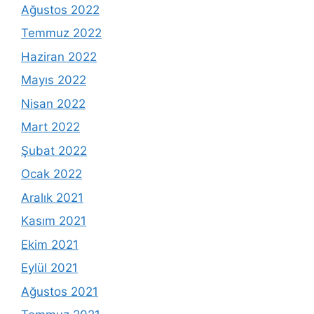
Ağustos 2022
Temmuz 2022
Haziran 2022
Mayıs 2022
Nisan 2022
Mart 2022
Şubat 2022
Ocak 2022
Aralık 2021
Kasım 2021
Ekim 2021
Eylül 2021
Ağustos 2021