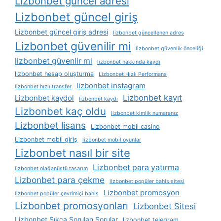
Lizbonbet güncel adresi
Lizbonbet güncel giriş
Lizbonbet güncel giriş adresi
lizbonbet güncellenen adres
Lizbonbet güvenilir mi
lizbonbet güvenlik önceliği
lizbonbet güvenlir mi
lizbonbet hakkında kaydı
lizbonbet hesap oluşturma
Lizbonbet Hızlı Performans
lizbonbet instagram
lizbonbet hızlı transfer
Lizbonbet kayıt
Lizbonbet kaydol
lizbonbet kaydı
Lizbonbet kaç oldu
lizbonbet kimlik numaranız
Lizbonbet lisans
Lizbonbet mobil casino
Lizbonbet mobil giriş
lizbonbet mobil oyunlar
Lizbonbet nasıl bir site
Lizbonbet para yatırma
lizbonbet olağanüstü tasarım
Lizbonbet para çekme
lizbonbet popüler bahis sitesi
Lizbonbet promosyon
lizbonbet popüler çevrimiçi bahis
Lizbonbet promosyonları
Lizbonbet Sitesi
Lizbonbet Sıkça Sorulan Sorular
lizbonbet telegram