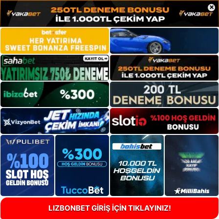
×
LIZBONBET GİRİŞ İÇİN TIKLAYINIZ!