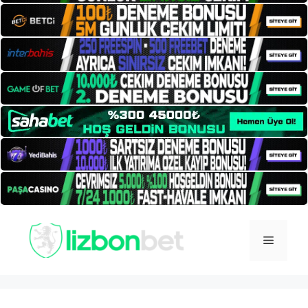
İçeriğe
atla
Menü