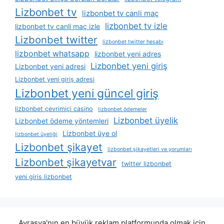
Lizbonbet tv
lizbonbet tv canli maç
lizbonbet tv izle
lizbonbet tv canli maç izle
Lizbonbet twitter
lizbonbet twitter hesabı
lizbonbet whatsapp
lizbonbet yeni adres
Lizbonbet yeni giriş
Lizbonbet yeni adresi
Lizbonbet yeni giriş adresi
Lizbonbet yeni güncel giriş
lizbonbet çevrimiçi casino
lizbonbet ödemeler
Lizbonbet üyelik
Lizbonbet ödeme yöntemleri
Lizbonbet üye ol
lizbonbet üyeliği
Lizbonbet şikayet
lizbonbet şikayetleri ve yorumları
Lizbonbet şikayetvar
twitter lizbonbet
yeni giris lizbonbet
Avrasya'nın en büyük reklam platformunda olmak için