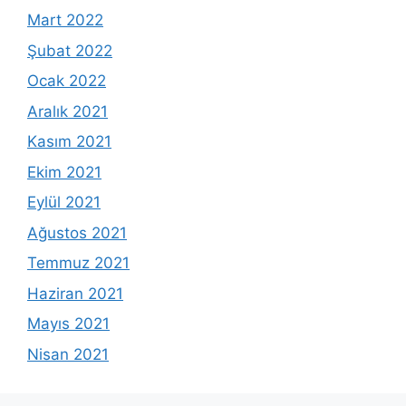
Mart 2022
Şubat 2022
Ocak 2022
Aralık 2021
Kasım 2021
Ekim 2021
Eylül 2021
Ağustos 2021
Temmuz 2021
Haziran 2021
Mayıs 2021
Nisan 2021