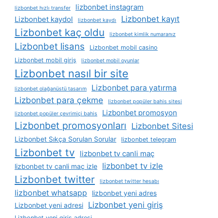
lizbonbet instagram
lizbonbet hızlı transfer
Lizbonbet kayıt
Lizbonbet kaydol
lizbonbet kaydı
Lizbonbet kaç oldu
lizbonbet kimlik numaranız
Lizbonbet lisans
Lizbonbet mobil casino
Lizbonbet mobil giriş
lizbonbet mobil oyunlar
Lizbonbet nasıl bir site
Lizbonbet para yatırma
lizbonbet olağanüstü tasarım
Lizbonbet para çekme
lizbonbet popüler bahis sitesi
Lizbonbet promosyon
lizbonbet popüler çevrimiçi bahis
Lizbonbet promosyonları
Lizbonbet Sitesi
Lizbonbet Sıkça Sorulan Sorular
lizbonbet telegram
Lizbonbet tv
lizbonbet tv canli maç
lizbonbet tv izle
lizbonbet tv canli maç izle
Lizbonbet twitter
lizbonbet twitter hesabı
lizbonbet whatsapp
lizbonbet yeni adres
Lizbonbet yeni giriş
Lizbonbet yeni adresi
Lizbonbet yeni giriş adresi