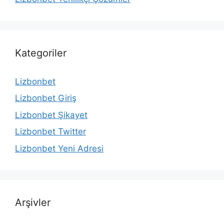
Kategoriler
Lizbonbet
Lizbonbet Giriş
Lizbonbet Şikayet
Lizbonbet Twitter
Lizbonbet Yeni Adresi
Arşivler