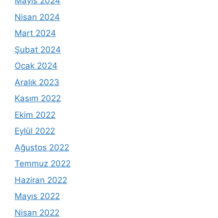
Mayıs 2024
Nisan 2024
Mart 2024
Şubat 2024
Ocak 2024
Aralık 2023
Kasım 2022
Ekim 2022
Eylül 2022
Ağustos 2022
Temmuz 2022
Haziran 2022
Mayıs 2022
Nisan 2022