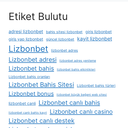
Etiket Bulutu
adresi lizbonbet
giris lizbonbet
bahis sitesi lizbonbet
kayit lizbonbet
giris yap lizbonbet
güncel lizbonbet
Lizbonbet
lizbonbet adres
Lizbonbet adresi
lizbonbet adres yenileme
Lizbonbet bahis
lizbonbet bahis etkinlikleri
Lizbonbet bahis oranları
Lizbonbet Bahis Sitesi
Lizbonbet bahis türleri
Lizbonbet bonus
lizbonbet büyük beğeni web sitesi
Lizbonbet canlı bahis
lizbonbet canli
Lizbonbet canlı casino
lizbonbet canlı bahis kayıt
Lizbonbet canlı destek