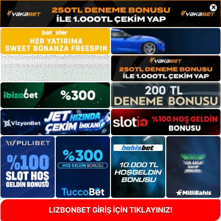
×
LIZBONBET GİRİŞ İÇİN TIKLAYINIZ!