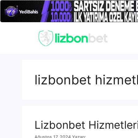
İçeriğe
atla
lizbonbet hizmetl
Lizbonbet Hizmetler
Ağustos 17, 2024
Yazarı: