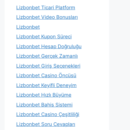
Lizbonbet Ticari Platform
Lizbonbet Video Bonusları
Lizbonbet
Lizbonbet Kupon Süreci
Lizbonbet Hesap Doğruluğu
Lizbonbet Gerçek Zamanlı
Lizbonbet Giriş Seçenekleri
Lizbonbet Casino Öncüsü
Lizbonbet Keyifli Deneyim
Lizbonbet Hızlı Büyüme
Lizbonbet Bahis Sistemi
Lizbonbet Casino Çeşitliliği
Lizbonbet Soru Cevapları