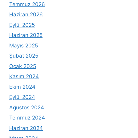
Temmuz 2026
Haziran 2026
Eylül 2025
Haziran 2025
Mayıs 2025
Şubat 2025
Ocak 2025
Kasım 2024
Ekim 2024
Eylül 2024
Ağustos 2024
Temmuz 2024
Haziran 2024