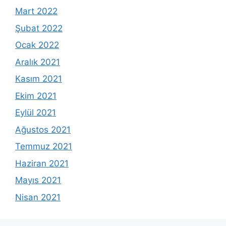
Mart 2022
Şubat 2022
Ocak 2022
Aralık 2021
Kasım 2021
Ekim 2021
Eylül 2021
Ağustos 2021
Temmuz 2021
Haziran 2021
Mayıs 2021
Nisan 2021