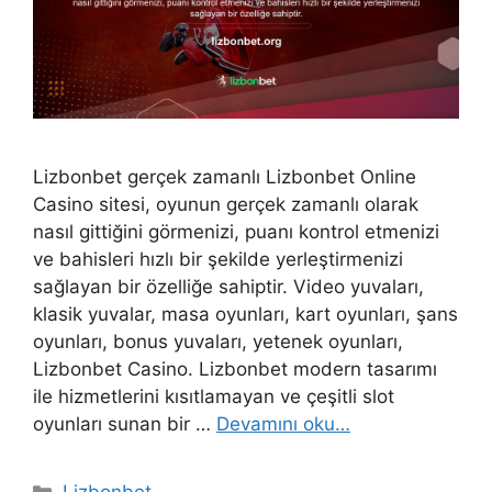
Lizbonbet gerçek zamanlı Lizbonbet Online
Casino sitesi, oyunun gerçek zamanlı olarak
nasıl gittiğini görmenizi, puanı kontrol etmenizi
ve bahisleri hızlı bir şekilde yerleştirmenizi
sağlayan bir özelliğe sahiptir. Video yuvaları,
klasik yuvalar, masa oyunları, kart oyunları, şans
oyunları, bonus yuvaları, yetenek oyunları,
Lizbonbet Casino. Lizbonbet modern tasarımı
ile hizmetlerini kısıtlamayan ve çeşitli slot
oyunları sunan bir …
Devamını oku…
Kategoriler