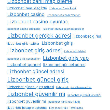
Lizbonbet canlı maç izleme
Lizbonbet Canlı Maç İzle
Lizbonbet Canlı Rulet
Lizbonbet casino
lizbonbet casino hizmetleri
Lizbonbet casino oyunları
lizbonbet casino ödemeler
lizbonbet dünya çapında popüler
Lizbonbet gerçek adresi
lizbonbet girisi
Lizbonbet giriş
lizbonbet giris twitter
Lizbonbet giriş adresi
lizbonbet girişleri
Lizbonbet giriş yap
lizbonbet giriş seçenekleri
Lizbonbet güncel
lizbonbet güncel adres
Lizbonbet güncel adresi
Lizbonbet güncel giriş
Lizbonbet güncel giriş adresi
lizbonbet güncellenen adres
Lizbonbet güvenilir mi
lizbonbet güvenlik önceliği
lizbonbet güvenlir mi
lizbonbet hakkında kaydı
lizbonbet hesap oluşturma
Lizbonbet Hızlı Performans