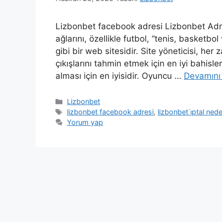
Lizbonbet facebook adresi Lizbonbet Adr
ağlarını, özellikle futbol, “tenis, basket
gibi bir web sitesidir. Site yöneticisi, h
çıkışlarını tahmin etmek için en iyi bahisl
alması için en iyisidir. Oyuncu …
Devamını
Kategoriler
Lizbonbet
Etiketler
lizbonbet facebook adresi
,
lizbonbet i̇ptal nede
Yorum yap