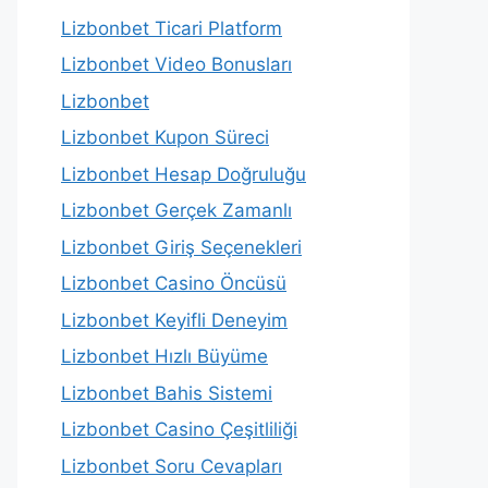
Lizbonbet Ticari Platform
Lizbonbet Video Bonusları
Lizbonbet
Lizbonbet Kupon Süreci
Lizbonbet Hesap Doğruluğu
Lizbonbet Gerçek Zamanlı
Lizbonbet Giriş Seçenekleri
Lizbonbet Casino Öncüsü
Lizbonbet Keyifli Deneyim
Lizbonbet Hızlı Büyüme
Lizbonbet Bahis Sistemi
Lizbonbet Casino Çeşitliliği
Lizbonbet Soru Cevapları