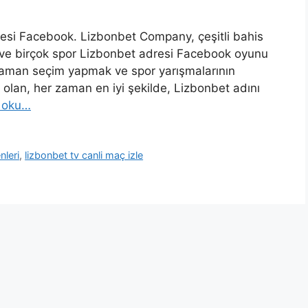
esi Facebook. Lizbonbet Company, çeşitli bahis
bol ve birçok spor Lizbonbet adresi Facebook oyunu
er zaman seçim yapmak ve spor yarışmalarının
er olan, her zaman en iyi şekilde, Lizbonbet adını
 oku…
nleri
,
lizbonbet tv canli maç izle