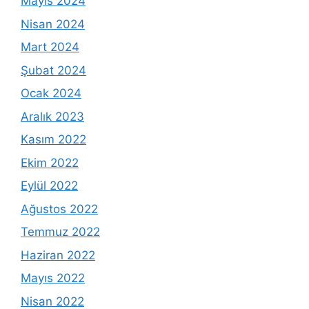
Mayıs 2024
Nisan 2024
Mart 2024
Şubat 2024
Ocak 2024
Aralık 2023
Kasım 2022
Ekim 2022
Eylül 2022
Ağustos 2022
Temmuz 2022
Haziran 2022
Mayıs 2022
Nisan 2022