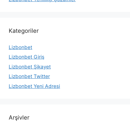
Kategoriler
Lizbonbet
Lizbonbet Giriş
Lizbonbet Şikayet
Lizbonbet Twitter
Lizbonbet Yeni Adresi
Arşivler