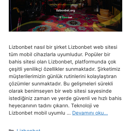
Lizbonbet nasıl bir şirket Lizbonbet web sitesi
tüm mobil cihazlarla uyumludur. Popüler bir
bahis sitesi olan Lizbonbet, platformunda çok
çeşitli yenilikçi özellikler sunmaktadır. Şirketimiz
müşterilerimizin günlük rutinlerini kolaylaştıran
çözümler sunmaktadır. Bu gelişmeleri sürekli
olarak benimseyen bir web sitesi sayesinde
istediğiniz zaman ve yerde güvenli ve hızlı bahis
heyecanının tadını çıkarın. Teknoloji ve
Lizbonbet mobil uyumlu …
Devamını oku…
Kategoriler