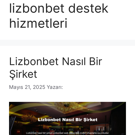
lizbonbet destek
hizmetleri
Lizbonbet Nasıl Bir
Şirket
Mayıs 21, 2025
Yazarı: