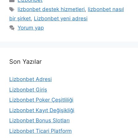
Lizbonbet
Etiketler
lizbonbet destek hizmetleri
,
lizbonbet nasıl
bir şirket
,
Lizbonbet yeni adresi
Yorum yap
Son Yazılar
Lizbonbet Adresi
Lizbonbet Giriş
Lizbonbet Poker Çeşitliliği
Lizbonbet Kayıt Değişikliği
Lizbonbet Bonus Slotları
Lizbonbet Ticari Platform