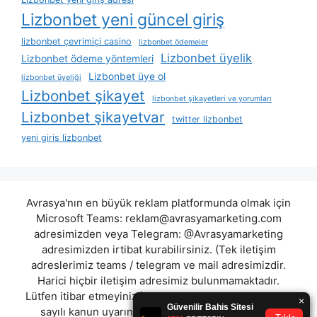
Lizbonbet yeni güncel giriş
lizbonbet çevrimiçi casino
lizbonbet ödemeler
Lizbonbet üyelik
Lizbonbet ödeme yöntemleri
Lizbonbet üye ol
lizbonbet üyeliği
Lizbonbet şikayet
lizbonbet şikayetleri ve yorumları
Lizbonbet şikayetvar
twitter lizbonbet
yeni giris lizbonbet
Avrasya'nın en büyük reklam platformunda olmak için
Microsoft Teams:
reklam@avrasyamarketing.com
adresimizden veya Telegram: @Avrasyamarketing
adresimizden irtibat kurabilirsiniz. (Tek iletişim
adreslerimiz teams / telegram ve mail adresimizdir.
Harici hiçbir iletişim adresimiz bulunmamaktadır.
Lütfen itibar etmeyiniz.) Türkiye yasalarına göre 7258
sayılı kanun uyarınca yasa dışı bahis oynamanın