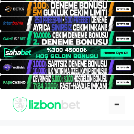
İçeriğe
atla
Menü