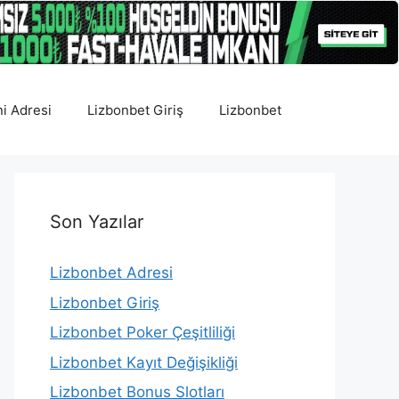
i Adresi
Lizbonbet Giriş
Lizbonbet
Son Yazılar
Lizbonbet Adresi
Lizbonbet Giriş
Lizbonbet Poker Çeşitliliği
Lizbonbet Kayıt Değişikliği
Lizbonbet Bonus Slotları