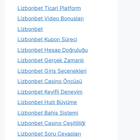
Lizbonbet Ticari Platform
Lizbonbet Video Bonusları
Lizbonbet
Lizbonbet Kupon Süreci
Lizbonbet Hesap Doğruluğu
Lizbonbet Gerçek Zamanlı
Lizbonbet Giriş Seçenekleri
Lizbonbet Casino Öncüsü
Lizbonbet Keyifli Deneyim
Lizbonbet Hızlı Büyüme
Lizbonbet Bahis Sistemi
Lizbonbet Casino Çeşitliliği
Lizbonbet Soru Cevapları