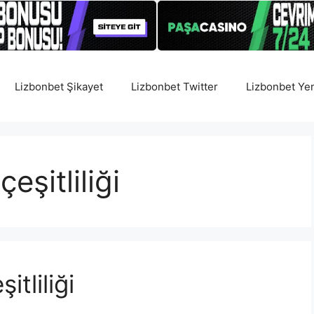
Lizbonbet Şikayet
Lizbonbet Twitter
Lizbonbet Yen
eşitliliği
tliliği