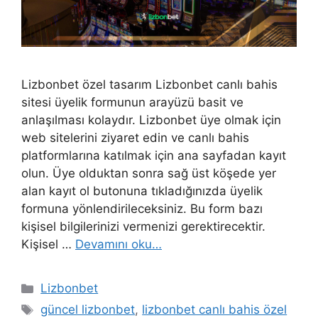
Lizbonbet özel tasarım Lizbonbet canlı bahis
sitesi üyelik formunun arayüzü basit ve
anlaşılması kolaydır. Lizbonbet üye olmak için
web sitelerini ziyaret edin ve canlı bahis
platformlarına katılmak için ana sayfadan kayıt
olun. Üye olduktan sonra sağ üst köşede yer
alan kayıt ol butonuna tıkladığınızda üyelik
formuna yönlendirileceksiniz. Bu form bazı
kişisel bilgilerinizi vermenizi gerektirecektir.
Kişisel …
Devamını oku…
Kategoriler
Lizbonbet
Etiketler
güncel lizbonbet
,
lizbonbet canlı bahis özel