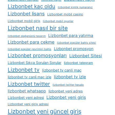
Lizbonbet kaç oldu
lizbonbet kimlik numaranız
Lizbonbet lisans
Lizbonbet mobil casino
Lizbonbet mobil giriş
lizbonbet mobil oyunlar
Lizbonbet nasıl bir site
Lizbonbet para yatırma
lizbonbet olağanüstü tasarım
Lizbonbet para çekme
lizbonbet popüler bahis sitesi
Lizbonbet promosyon
lizbonbet popüler çevrimiçi bahis
Lizbonbet promosyonları
Lizbonbet Sitesi
Lizbonbet Sıkça Sorulan Sorular
lizbonbet telegram
Lizbonbet tv
lizbonbet tv canli maç
lizbonbet tv izle
lizbonbet tv canli maç izle
Lizbonbet twitter
lizbonbet twitter hesabı
lizbonbet whatsapp
lizbonbet yeni adres
Lizbonbet yeni giriş
Lizbonbet yeni adresi
Lizbonbet yeni giriş adresi
Lizbonbet yeni güncel giriş