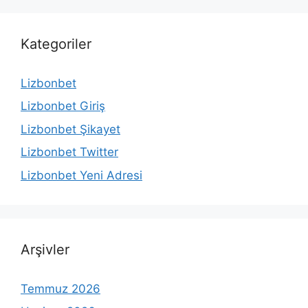
Kategoriler
Lizbonbet
Lizbonbet Giriş
Lizbonbet Şikayet
Lizbonbet Twitter
Lizbonbet Yeni Adresi
Arşivler
Temmuz 2026