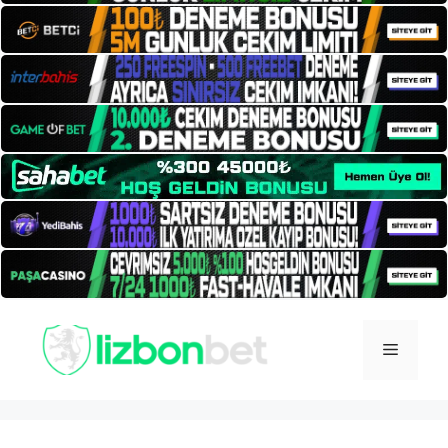
İçeriğe
atla
Menü