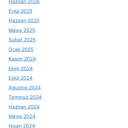
Haziran 2026
Eylül 2025
Haziran 2025
Mayıs 2025
Şubat 2025
Ocak 2025
Kasım 2024
Ekim 2024
Eylül 2024
Ağustos 2024
Temmuz 2024
Haziran 2024
Mayıs 2024
Nisan 2024