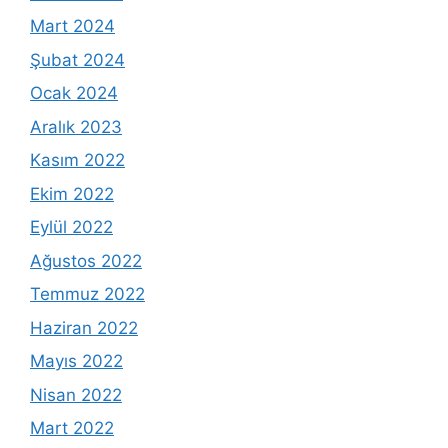
Mart 2024
Şubat 2024
Ocak 2024
Aralık 2023
Kasım 2022
Ekim 2022
Eylül 2022
Ağustos 2022
Temmuz 2022
Haziran 2022
Mayıs 2022
Nisan 2022
Mart 2022