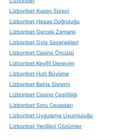
Lizbonbet
Lizbonbet Kupon Süreci
Lizbonbet Hesap Doğruluğu
Lizbonbet Gerçek Zamanlı
Lizbonbet Giriş Seçenekleri
Lizbonbet Casino Öncüsü
Lizbonbet Keyifli Deneyim
Lizbonbet Hızlı Büyüme
Lizbonbet Bahis Sistemi
Lizbonbet Casino Çeşitliliği
Lizbonbet Soru Cevapları
Lizbonbet Uygulama Uyumluluğu
Lizbonbet Yenilikçi Çözümler