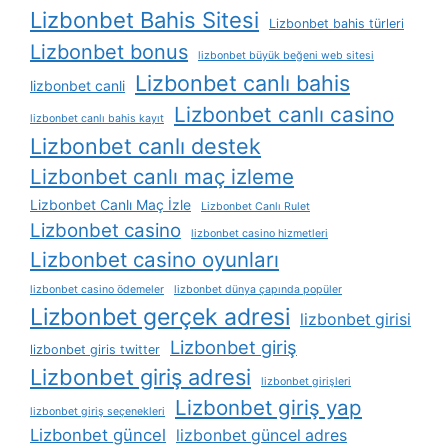
Lizbonbet Bahis Sitesi
Lizbonbet bahis türleri
Lizbonbet bonus
lizbonbet büyük beğeni web sitesi
Lizbonbet canlı bahis
lizbonbet canli
Lizbonbet canlı casino
lizbonbet canlı bahis kayıt
Lizbonbet canlı destek
Lizbonbet canlı maç izleme
Lizbonbet Canlı Maç İzle
Lizbonbet Canlı Rulet
Lizbonbet casino
lizbonbet casino hizmetleri
Lizbonbet casino oyunları
lizbonbet casino ödemeler
lizbonbet dünya çapında popüler
Lizbonbet gerçek adresi
lizbonbet girisi
Lizbonbet giriş
lizbonbet giris twitter
Lizbonbet giriş adresi
lizbonbet girişleri
Lizbonbet giriş yap
lizbonbet giriş seçenekleri
Lizbonbet güncel
lizbonbet güncel adres