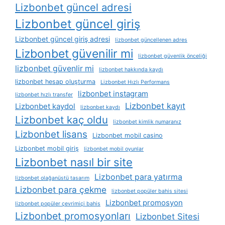
Lizbonbet güncel adresi
Lizbonbet güncel giriş
Lizbonbet güncel giriş adresi
lizbonbet güncellenen adres
Lizbonbet güvenilir mi
lizbonbet güvenlik önceliği
lizbonbet güvenlir mi
lizbonbet hakkında kaydı
lizbonbet hesap oluşturma
Lizbonbet Hızlı Performans
lizbonbet instagram
lizbonbet hızlı transfer
Lizbonbet kayıt
Lizbonbet kaydol
lizbonbet kaydı
Lizbonbet kaç oldu
lizbonbet kimlik numaranız
Lizbonbet lisans
Lizbonbet mobil casino
Lizbonbet mobil giriş
lizbonbet mobil oyunlar
Lizbonbet nasıl bir site
Lizbonbet para yatırma
lizbonbet olağanüstü tasarım
Lizbonbet para çekme
lizbonbet popüler bahis sitesi
Lizbonbet promosyon
lizbonbet popüler çevrimiçi bahis
Lizbonbet promosyonları
Lizbonbet Sitesi