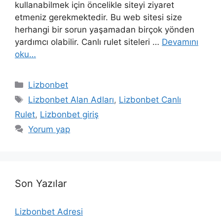
kullanabilmek için öncelikle siteyi ziyaret
etmeniz gerekmektedir. Bu web sitesi size
herhangi bir sorun yaşamadan birçok yönden
yardımcı olabilir. Canlı rulet siteleri …
Devamını
oku…
Kategoriler
Lizbonbet
Etiketler
Lizbonbet Alan Adları
,
Lizbonbet Canlı
Rulet
,
Lizbonbet giriş
Yorum yap
Son Yazılar
Lizbonbet Adresi