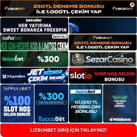
×
LIZBONBET GİRİŞ İÇİN TIKLAYINIZ!