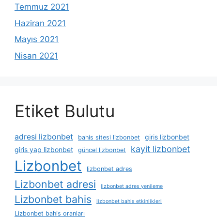
Temmuz 2021
Haziran 2021
Mayıs 2021
Nisan 2021
Etiket Bulutu
adresi lizbonbet
giris lizbonbet
bahis sitesi lizbonbet
kayit lizbonbet
giris yap lizbonbet
güncel lizbonbet
Lizbonbet
lizbonbet adres
Lizbonbet adresi
lizbonbet adres yenileme
Lizbonbet bahis
lizbonbet bahis etkinlikleri
Lizbonbet bahis oranları