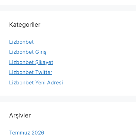
Kategoriler
Lizbonbet
Lizbonbet Giriş
Lizbonbet Şikayet
Lizbonbet Twitter
Lizbonbet Yeni Adresi
Arşivler
Temmuz 2026