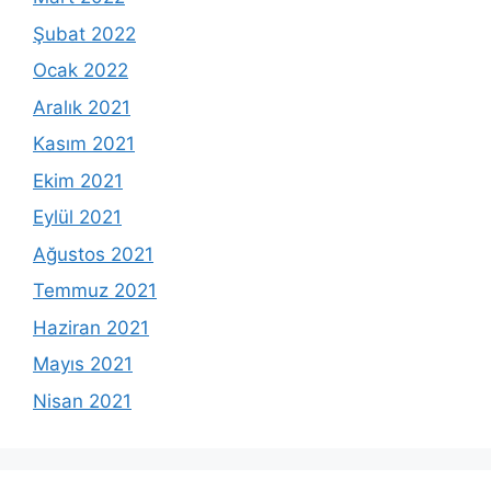
Şubat 2022
Ocak 2022
Aralık 2021
Kasım 2021
Ekim 2021
Eylül 2021
Ağustos 2021
Temmuz 2021
Haziran 2021
Mayıs 2021
Nisan 2021