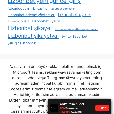
Lizbonbet yeni güncel giriş
lizbonbet çevrimiçi casino
lizbonbet ödemeler
Lizbonbet üyelik
Lizbonbet ödeme yöntemleri
Lizbonbet üye ol
lizbonbet üyeliği
Lizbonbet şikayet
lizbonbet şikayetleri ve yorumları
Lizbonbet şikayetvar
twitter lizbonbet
yeni giris lizbonbet
Avrasya'nın en büyük reklam platformunda olmak için
Microsoft Teams:
reklam@avrasyamarketing.com
adresimizden veya Telegram: @Avrasyamarketing
adresimizden irtibat kurabilirsiniz. (Tek iletişim
adreslerimiz teams / telegram ve mail adresimizdir.
Harici hiçbir iletişim adresimiz bulunmamaktadır.
Lütfen itibar etmeyiniz.) Türkiye yasalarına göre 7258
sayılı kanun uyarınca yasa dışı bahis oynamanın
cezaları mevcuttur. Şu an bulunduğunuz site hiç bir