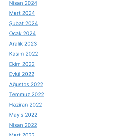
Nisan 2024
Mart 2024
Şubat 2024
Ocak 2024
Aralık 2023
Kasım 2022
Ekim 2022
Eylül 2022
Ağustos 2022
Temmuz 2022
Haziran 2022
Mayıs 2022
Nisan 2022
Mart 2022