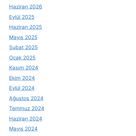
Haziran 2026
Eylül 2025
Haziran 2025
Mayıs 2025
Şubat 2025
Ocak 2025
Kasım 2024
Ekim 2024
Eylül 2024
Ağustos 2024
Temmuz 2024
Haziran 2024
Mayıs 2024