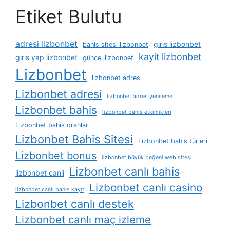
Etiket Bulutu
adresi lizbonbet
giris lizbonbet
bahis sitesi lizbonbet
kayit lizbonbet
giris yap lizbonbet
güncel lizbonbet
Lizbonbet
lizbonbet adres
Lizbonbet adresi
lizbonbet adres yenileme
Lizbonbet bahis
lizbonbet bahis etkinlikleri
Lizbonbet bahis oranları
Lizbonbet Bahis Sitesi
Lizbonbet bahis türleri
Lizbonbet bonus
lizbonbet büyük beğeni web sitesi
Lizbonbet canlı bahis
lizbonbet canli
Lizbonbet canlı casino
lizbonbet canlı bahis kayıt
Lizbonbet canlı destek
Lizbonbet canlı maç izleme