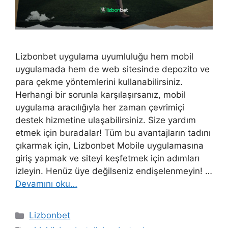
Lizbonbet uygulama uyumluluğu hem mobil
uygulamada hem de web sitesinde depozito ve
para çekme yöntemlerini kullanabilirsiniz.
Herhangi bir sorunla karşılaşırsanız, mobil
uygulama aracılığıyla her zaman çevrimiçi
destek hizmetine ulaşabilirsiniz. Size yardım
etmek için buradalar! Tüm bu avantajların tadını
çıkarmak için, Lizbonbet Mobile uygulamasına
giriş yapmak ve siteyi keşfetmek için adımları
izleyin. Henüz üye değilseniz endişelenmeyin! …
Devamını oku…
Kategoriler
Lizbonbet