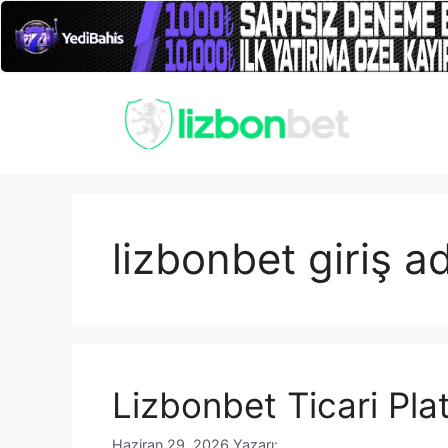
İçeriğe
atla
lizbonbet giriş ad
Lizbonbet Ticari Pla
Haziran 29, 2026
Yazarı: